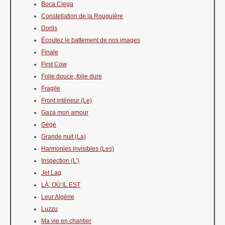
Boca Ciega
Constellation de la Rouguière
Dorlis
Écoutez le battement de nos images
Finale
First Cow
Folie douce, folie dure
Fragile
Front intérieur (Le)
Gaza mon amour
Gégé
Grande nuit (La)
Harmonies invisibles (Les)
Inspection (L')
Jet Lag
LÀ, OÙ IL EST
Leur Algérie
Luzzu
Ma vie en chantier