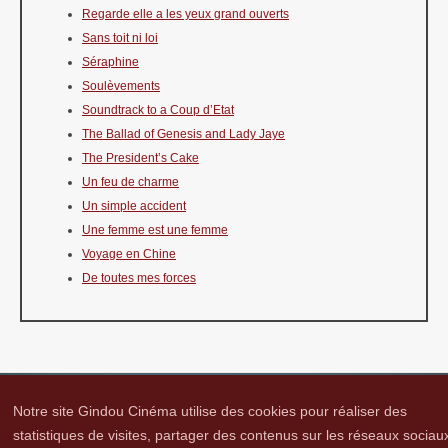
Regarde elle a les yeux grand ouverts
Sans toit ni loi
Séraphine
Soulèvements
Soundtrack to a Coup d’Etat
The Ballad of Genesis and Lady Jaye
The President’s Cake
Un feu de charme
Un simple accident
Une femme est une femme
Voyage en Chine
De toutes mes forces
Notre site Gindou Cinéma utilise des cookies pour réaliser des
statistiques de visites, partager des contenus sur les réseaux sociau