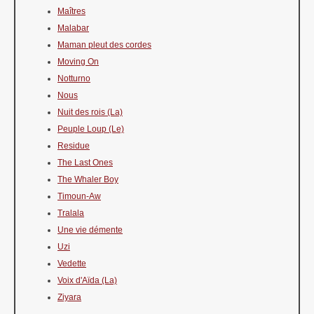
Maîtres
Malabar
Maman pleut des cordes
Moving On
Notturno
Nous
Nuit des rois (La)
Peuple Loup (Le)
Residue
The Last Ones
The Whaler Boy
Timoun-Aw
Tralala
Une vie démente
Uzi
Vedette
Voix d'Aïda (La)
Ziyara