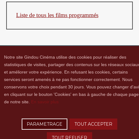
Liste de tous les films programmés
Notre site Gindou Cinéma utilise des cookies pour réaliser des
statistiques de visites, partager des contenus sur les réseaux sociau
et améliorer votre expérience. En refusant les cookies, certains
Gindou Cinéma
Contacts
Lettre d'infos
Réseaux sociaux
Partenaires
services seront amenés à ne pas fonctionner correctement. Nous
Adhérer
Vidéothèque
Hommage à Guy Cavagnac
Mentions Légales
conservons votre choix pendant 30 jours. Vous pouvez changer d'av
en cliquant sur le bouton 'Cookies' en bas à gauche de chaque page
de notre site.
En savoir plus
Copyright © 2016 Gindou Cinéma | Gindou Cinéma -Le Bourg - 46250 Gindou |
Tél. : 05 65 22 89 99 | accueil[@]gindoucinema.org
PARAMETRAGE
TOUT ACCEPTER
Lyncee, Infographie: PAO, Multimédia & Web Design
TOUT REFUSER