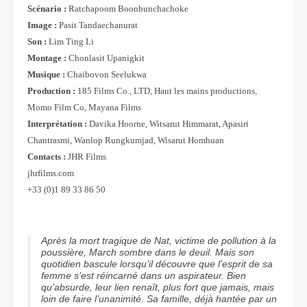
Scénario :
Ratchapoom Boonbunchachoke
Image :
Pasit Tandaechanurat
Son :
Lim Ting Li
Montage :
Chonlasit Upanigkit
Musique :
Chaibovon Seelukwa
Production :
185 Films Co., LTD, Haut les mains productions,
Momo Film Co, Mayana Films
Interprétation :
Davika Hoorne, Witsarut Himmarat, Apasiri
Chantrasmi, Wanlop Rungkumjad, Wisarut Homhuan
Contacts :
JHR Films
jhrfilms.com
+33 (0)1 89 33 86 50
Après la mort tragique de Nat, victime de pollution à la
poussière, March sombre dans le deuil. Mais son
quotidien bascule lorsqu’il découvre que l’esprit de sa
femme s’est réincarné dans un aspirateur. Bien
qu’absurde, leur lien renaît, plus fort que jamais, mais
loin de faire l’unanimité. Sa famille, déjà hantée par un