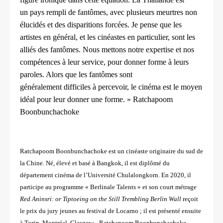
un
pays rempli de fantômes, avec plusieurs meurtres non
élucidés et
des disparitions forcées. Je pense que les
artistes en général, et les
cinéastes en particulier, sont les
alliés des fantômes. Nous mettons
notre expertise et nos
compétences à leur service, pour donner
forme à leurs
paroles. Alors que les fantômes sont
généralement
difficiles à percevoir, le cinéma est le moyen
idéal pour leur donner
une forme. » Ratchapoom
Boonbunchachoke
Ratchapoom Boonbunchachoke est un cinéaste originaire du sud de
la Chine. Né, élevé et basé à Bangkok,
il est diplômé du
département cinéma de l’Université Chulalongkorn. En 2020, il
participe au programme
« Berlinale Talents » et son court métrage
Red Aninsri: or Tiptoeing on the Still Trembling Berlin Wall
reçoit
le
prix du jury jeunes au festival de Locarno ; il est présenté ensuite
à Turin, Montréal, Glasgow... Ratchapoom
Boonbunchachoke