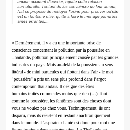
ancien accident d’ouvrier, rejette cette relation
surnaturelle. Tentant de les convaincre de leur amour,
Nat se propose de nettoyer l’usine pour prouver qu’elle
est un fantôme utile, quitte à faire le ménage parmi les
âmes errantes....
« Dernièrement, il y a eu une importante prise de
conscience
concernant la pollution par la poussière en
Thaïlande, pollution
principalement causée par les grandes
industries du pays. Mais
au-delà de la poussière au sens
littéral - de mini particules qui
flottent dans l’air - le mot
"poussière" a pris un sens plus profond
dans l’argot
contemporain thaïlandais. Il désigne des êtres
humains
traités comme des moins que rien (…) Tout
comme la poussière,
les fantômes sont des choses dont
vous ne voulez pas chez vous.
Techniquement, ils ont
disparu, mais ils résistent en restant
anachroniquement
dans le monde. L’aspirateur hanté est donc pour
moi une
figure ironique dans cette équation. La Thaïlande est