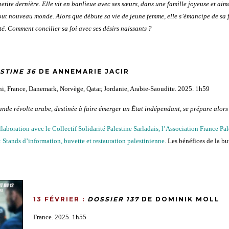
petite dernière. Elle vit en banlieue avec ses sœurs, dans une famille joyeuse et ai
out nouveau monde. Alors que débute sa vie de jeune femme, elle s’émancipe de sa fa
té. Comment concilier sa foi avec ses désirs naissants ?
STINE 36
DE ANNEMARIE JACIR
i, France, Danemark, Norvège, Qatar, Jordanie, Arabie-Saoudite. 2025. 1h59
ande révolte arabe, destinée à faire émerger un État indépendant, se prépare alors 
laboration avec le Collectif Solidarité Palestine Sarladais, l’Association France Pale
: Stands d’information, b
uvette et r
estauration palestinienne.
Les bénéfices de la buv
13 FÉVRIER :
DOSSIER 137
DE DOMINIK MOLL
France. 2025. 1h55