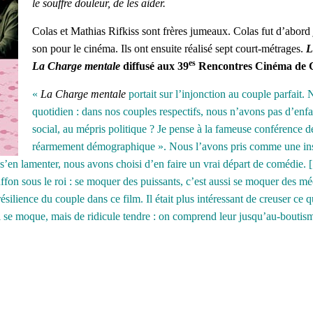
le souffre douleur, de les aider.
Colas et Mathias Rifkiss sont frères jumeaux.
Colas fut d’abord 
son pour le cinéma. Ils ont ensuite réalisé sept court-métrages.
L
es
La Charge mentale
diffusé aux 39
Rencontres Cinéma de 
«
La Charge mentale
portait sur l’injonction au couple parfait. 
quotidien : dans nos couples respectifs, nous n’avons pas d’enf
social, au mépris politique ? Je pense à la fameuse conféren
réarmement démographique ». Nous l’avons pris comme une insult
e s’en lamenter, nous avons choisi d’en faire un vrai départ de comédie.
ouffon sous le roi : se moquer des puissants, c’est aussi se moquer des
a résilience du couple dans ce film. Il était plus intéressant de creuser ce
qui se moque, mais de ridicule tendre : on comprend leur jusqu’au-boutis