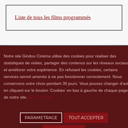
Liste de tous les films programmés
Notre site Gindou Cinéma utilise des cookies pour réaliser des
statistiques de visites, partager des contenus sur les réseaux sociau
et améliorer votre expérience. En refusant les cookies, certains
Gindou Cinéma
Contacts
Lettre d'infos
Réseaux sociaux
Partenaires
services seront amenés à ne pas fonctionner correctement. Nous
Adhérer
Vidéothèque
Hommage à Guy Cavagnac
Mentions Légales
conservons votre choix pendant 30 jours. Vous pouvez changer d'av
en cliquant sur le bouton 'Cookies' en bas à gauche de chaque page
de notre site.
En savoir plus
Copyright © 2016 Gindou Cinéma | Gindou Cinéma -Le Bourg - 46250 Gindou |
Tél. : 05 65 22 89 99 | accueil[@]gindoucinema.org
PARAMETRAGE
TOUT ACCEPTER
Lyncee, Infographie: PAO, Multimédia & Web Design