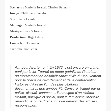
Scénario :
Marielle Issartel, Charles Belmont
Image :
Philippe Rousselot
Son :
Pierre Lenoir
Montage :
Marielle Issartel
Musique :
Jean Schwarz
Production :
Riga Films
Contacts :
L'Éclaireur
charlesbelmont.com
A… pour Avortement. En 1973, c’est encore un crime,
puni par la loi. Tourné en mode guérilla de l’intérieur
du mouvement de désobéissance civile du Mouvement
pour la liberté de l’avortement et de la contraception,
Histoires d’A reste l’un des plus célèbres
documentaires des années 70. Censuré, traqué par la
police, discuté, contesté… il témoigne d’un cinéma
militant, politique et social, dont le féminisme libertaire
revendique notre droit à tous de devenir des adultes
responsables.