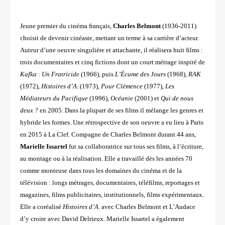
Jeune premier du cinéma français,
Charles Belmont
(1936-2011)
choisit de devenir cinéaste, mettant un terme à sa
carrière d’acteur.
Auteur d’une oeuvre singulière et attachante, il réalisera huit films :
trois documentaires et cinq fictions
dont un court métrage inspiré de
Kafka
:
Un Fratricide
(1966), puis
L’Écume des Jours
(1968),
RAK
(1972),
Histoires d’A
.
(1973),
Pour Clémence
(1977),
Les
Médiateurs du Pacifique
(1996),
Océanie
(2001) et
Qui de nous
deux ?
en 2005. Dans
la plupart de ses films il mélange les genres et
hybride les formes. Une rétrospective de son oeuvre a eu lieu à Paris
en
2015 à La Clef. Compagne de Charles Belmont durant 44 ans,
Marielle Issartel
fut sa collaboratrice sur tous ses films,
à l’écriture,
au montage ou à la réalisation. Elle a travaillé dès les années 70
comme monteuse dans tous les domaines
du cinéma et de la
télévision : longs métrages, documentaires, téléfilms, reportages et
magazines, films publicitaires,
institutionnels, films expérimentaux.
Elle a coréalisé
Histoires d’A
. avec Charles Belmont
et L’Audace
d’y croire avec David Delrieux. Marielle Issartel a également