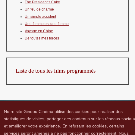
The President’s Cake
Un feu de charme
Un simple accident
Une femme est une femme
Voyage en Chine
De toutes mes forces
Liste de tous les films programmés
Notre site Gindou Cinéma utilise des cookies pour réaliser des
statistiques de visites, partager des contenus sur les réseaux sociau
et améliorer votre expérience. En refusant les cookies, certains
Gindou Cinéma
Contacts
Lettre d'infos
Réseaux sociaux
Partenaires
services seront amenés à ne pas fonctionner correctement. Nous