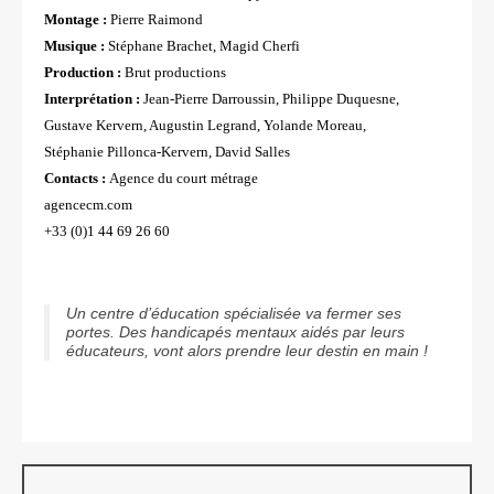
Montage :
Pierre Raimond
Musique :
Stéphane Brachet, Magid Cherfi
Production :
Brut productions
Interprétation :
Jean-Pierre Darroussin, Philippe Duquesne,
Gustave Kervern, Augustin Legrand, Yolande Moreau,
Stéphanie Pillonca-Kervern, David Salles
Contacts :
Agence du court métrage
agencecm.com
+33 (0)1 44 69 26 60
Un centre d’éducation spécialisée va fermer ses
portes. Des handicapés mentaux aidés par leurs
éducateurs, vont alors prendre leur destin en main !