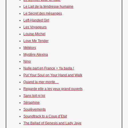
Le Lait de la tendresse humaine
Le Secret des mésanges
Left-Handed Girl
Les Voyageurs
Louise-Michel
Love Me Tender
Météors
Mystère Alexina
Nino
Nulle part en France + Ya basta !
Put Your Soul on Your Hand and Walk
Quand la mer monte…
Regarde elle a les yeux grand ouverts
Sans toit ni loi
Séraphine
Soulèvements
Soundtrack to a Coup d’Etat
The Ballad of Genesis and Lady Jaye