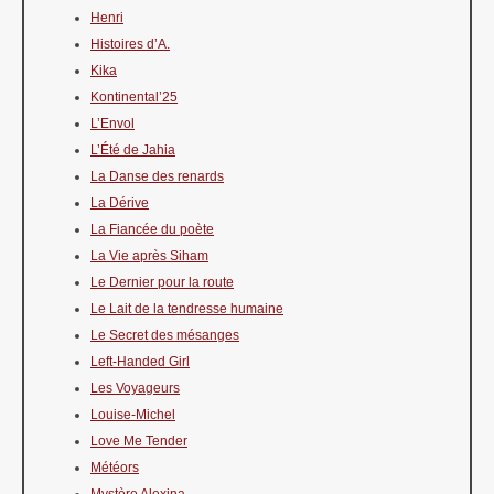
Henri
Histoires d’A.
Kika
Kontinental’25
L’Envol
L’Été de Jahia
La Danse des renards
La Dérive
La Fiancée du poète
La Vie après Siham
Le Dernier pour la route
Le Lait de la tendresse humaine
Le Secret des mésanges
Left-Handed Girl
Les Voyageurs
Louise-Michel
Love Me Tender
Météors