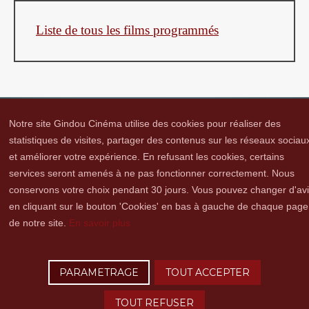
Liste de tous les films programmés
Notre site Gindou Cinéma utilise des cookies pour réaliser des
statistiques de visites, partager des contenus sur les réseaux sociau
et améliorer votre expérience. En refusant les cookies, certains
Gindou Cinéma
Contacts
Lettre d'infos
Réseaux sociaux
Partenaires
services seront amenés à ne pas fonctionner correctement. Nous
Adhérer
Vidéothèque
Hommage à Guy Cavagnac
Mentions Légales
conservons votre choix pendant 30 jours. Vous pouvez changer d'av
en cliquant sur le bouton 'Cookies' en bas à gauche de chaque page
de notre site.
En savoir plus
Copyright © 2016 Gindou Cinéma | Gindou Cinéma -Le Bourg - 46250 Gindou |
Tél. : 05 65 22 89 99 | accueil[@]gindoucinema.org
PARAMETRAGE
TOUT ACCEPTER
Lyncee, Infographie: PAO, Multimédia & Web Design
TOUT REFUSER