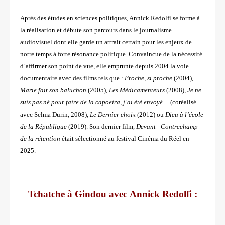
Après des études en sciences politiques, Annick Redolfi se forme à
la réalisation et débute son parcours
dans le journalisme
audiovisuel dont elle garde un attrait certain pour les enjeux de
notre temps à forte
résonance politique. Convaincue de la nécessité
d’affirmer son point de vue, elle emprunte depuis 2004 la
voie
documentaire avec des films tels que :
Proche, si proche
(2004),
Marie fait son baluchon
(2005),
Les
Médicamenteurs
(2008),
Je ne
suis pas né pour faire de la capoeira, j’ai été envoyé…
(coréalisé
avec Selma
Durin, 2008),
Le Dernier choix
(2012) ou
Dieu à l’école
de la République
(2019). Son dernier film,
Devant -
Contrechamp
de la rétention
était sélectionné au festival Cinéma du Réel en
2025.
Tchatche à Gindou avec Annick Redolfi :