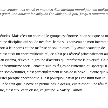
xeur virtuose, est sauvé in extremis d’un accident mortel par son meille
 guéri, une douleur inexpliquée l’envahit peu à peu, jusqu’à remettre 
t-études. Mais c’est
un sport où le groupe est énorme, et on sait que ça n
 une discipline qui soude très
fort. Je me suis souvenu de mon internat 
ort à leur corps et une maîtrise de soi
uniques. Il y avait beaucoup de
c’est aussi un sport multiculturel, ce n’est pas réservé
principalement a
 au cinéma, d’avoir un groupe d’acteurs qui représente la
diversité. Ce 
e déterminisme social, chacun suit les règles de l’internat, du
sport qu’il
lan
socio-culturel, c’est particulièrement le cas de la boxe.
J’ajoute que l
rester presque anecdotique. C’est pourquoi je n’ai pas construit tout
un
L’idée était que
la boxe ne prenne pas le dessus, elle n’est qu’une réalité,
re, c’est eux, cette classe,
ce groupe. » Valéry Carnoy