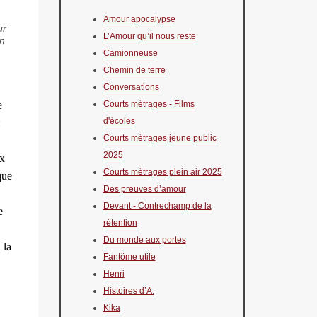
Amour apocalypse
ur
L’Amour qu’il nous reste
en
Camionneuse
Chemin de terre
Conversations
e
Courts métrages - Films
d'écoles
:
Courts métrages jeune public
2025
ux
Courts métrages plein air 2025
que
Des preuves d’amour
Devant - Contrechamp de la
e
rétention
Du monde aux portes
 la
Fantôme utile
Henri
Histoires d’A.
Kika