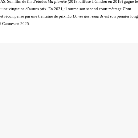
SAS. Son film de fin d’études
Ma planète
(2018,
diffusé à Gindou en 2019) gagne le
et une
vingtaine d’autres prix. En 2021, il tourne son second court métrage
Titan
 et récompensé par une trentaine de prix.
La Danse des renards
est son premier
long
s à Cannes en 2025.