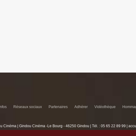
infos
Réseaux sociaux
Partenaires
Adhérer
Vidéothèque
Hommag
u Cinéma | Gindou Cinéma -Le Bourg - 46250 Gindou | Tél. : 05 65 22 89 99 | acc