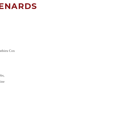
RENARDS
Mathieu Cox
obs,
dine