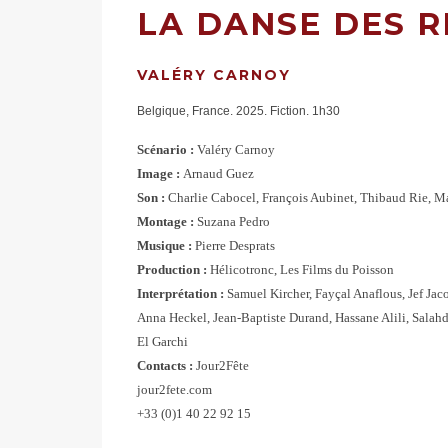
LA DANSE DES 
VALÉRY CARNOY
Belgique, France. 2025. Fiction. 1h30
Scénario :
Valéry Carnoy
Image :
Arnaud Guez
Son :
Charlie Cabocel, François Aubinet, Thibaud Rie, 
Montage :
Suzana Pedro
Musique :
Pierre Desprats
Production :
Hélicotronc, Les Films du Poisson
Interprétation :
Samuel Kircher, Fayçal Anaflous, Jef Jac
Anna Heckel, Jean-Baptiste Durand, Hassane Alili, Salah
El Garchi
Contacts :
Jour2Fête
jour2fete.com
+33 (0)1 40 22 92 15