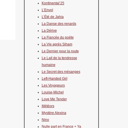
Kontinental’25
L’Envol
L’Été de Jahia
La Danse des renards
La Dérive
La Fiancée du poète
La Vie après Siham
Le Dernier pour la route
Le Lait de la tendresse
humaine
Le Secret des mésanges
Left-Handed Girl
Les Voyageurs
Louise-Michel
Love Me Tender
Météors
Mystère Alexina
Nino
Nulle part en France + Ya