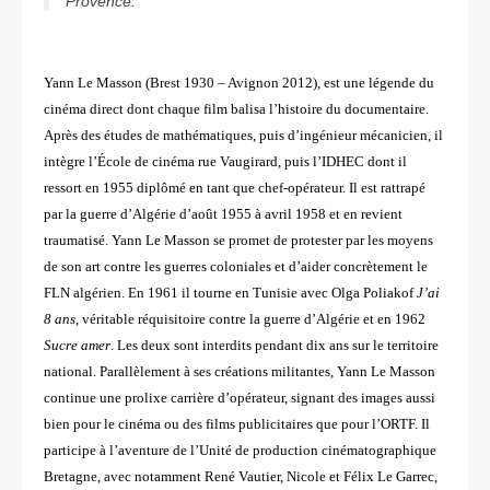
Provence.
Yann Le Masson (Brest 1930 – Avignon 2012), est une légende du
cinéma direct dont chaque film balisa l’histoire du
documentaire.
Après des études de mathématiques, puis d’ingénieur mécanicien, il
intègre l’École de cinéma rue Vaugirard,
puis l’IDHEC dont il
ressort en 1955 diplômé en tant que chef-opérateur. Il est rattrapé
par la guerre d’Algérie d’août 1955
à avril 1958 et en revient
traumatisé. Yann Le Masson se promet de protester par les moyens
de son art contre les guerres
coloniales et d’aider concrètement le
FLN algérien. En 1961 il tourne en Tunisie avec Olga Poliakof
J’ai
8 ans
, véritable
réquisitoire contre la guerre d’Algérie et en 1962
Sucre amer
. Les deux sont interdits pendant dix ans sur le territoire
national.
Parallèlement à ses créations militantes, Yann Le Masson
continue une prolixe carrière d’opérateur, signant des images
aussi
bien pour le cinéma ou des films publicitaires que pour l’ORTF. Il
participe à l’aventure de l’Unité de production
cinématographique
Bretagne, avec notamment René Vautier, Nicole et Félix Le Garrec,