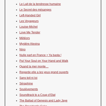
Le Lait de la tendresse humaine
Le Secret des mésanges
Left-Handed Girl
Les Voyageurs
Louise-Michel
Love Me Tender
Météors
Mystère Alexina
Nino
Nulle part en France + Ya basta !
Put Your Soul on Your Hand and Walk
Quand la mer monte…
Regarde elle a les yeux grand ouverts
Sans toit ni loi
Séraphine
Soulèvements
Soundtrack to a Coup d’Etat
The Ballad of Genesis and Lady Jaye