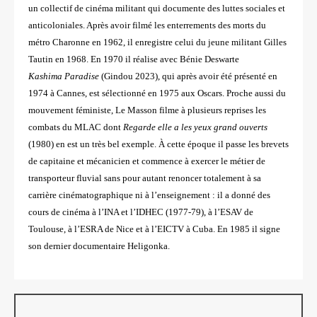
un collectif de cinéma militant qui
documente des luttes sociales et
anticoloniales. Après avoir filmé les enterrements des morts du
métro Charonne en 1962,
il enregistre celui du jeune militant Gilles
Tautin en 1968. En 1970 il réalise avec Bénie Deswarte
Kashima
Paradise
(Gindou 2023), qui après avoir été présenté en
1974 à Cannes, est sélectionné en 1975 aux
Oscars. Proche aussi du
mouvement féministe, Le Masson filme à plusieurs reprises les
combats du MLAC
dont
Regarde elle a les yeux grand ouverts
(1980) en est un très bel exemple. À cette époque il passe les
brevets
de capitaine et mécanicien et commence à exercer le métier de
transporteur fluvial sans pour
autant renoncer totalement à sa
carrière cinématographique ni à l’enseignement : il a donné des
cours
de cinéma à l’INA et l’IDHEC (1977-79), à l’ESAV de
Toulouse, à l’ESRA de Nice et à l’EICTV à Cuba.
En 1985 il signe
son dernier documentaire Heligonka.