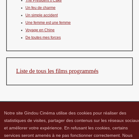
The President’s Cake
Un feu de charme
Un simple accident
Une femme est une femme
Voyage en Chine
De toutes mes forces
Liste de tous les films programmés
Notre site Gindou Cinéma utilise des cookies pour réaliser des
statistiques de visites, partager des contenus sur les réseaux sociau
et améliorer votre expérience. En refusant les cookies, certains
Gindou Cinéma
Contacts
Lettre d'infos
Réseaux sociaux
Partenaires
services seront amenés à ne pas fonctionner correctement. Nous