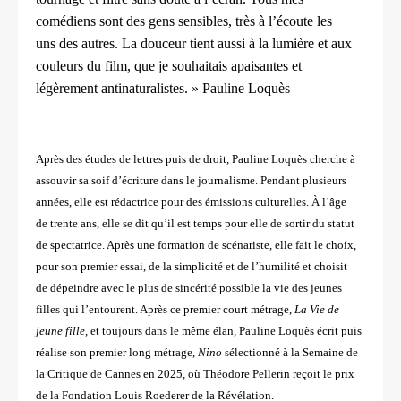
comédiens sont des gens sensibles, très à l’écoute les
uns
des autres. La douceur tient aussi à la lumière et aux
couleurs du
film, que je souhaitais apaisantes et
légèrement antinaturalistes. »
Pauline Loquès
Après des études de lettres puis de droit, Pauline Loquès cherche à
assouvir sa soif d’écriture dans le
journalisme. Pendant plusieurs
années, elle est rédactrice pour des émissions culturelles. À l’âge
de
trente ans, elle se dit qu’il est temps pour elle de sortir du statut
de spectatrice. Après une formation
de scénariste, elle fait le choix,
pour son premier essai, de la simplicité et de l’humilité et choisit
de
dépeindre avec le plus de sincérité possible la vie des jeunes
filles qui l’entourent. Après ce premier
court métrage,
La Vie de
jeune fille
, et toujours dans le même élan, Pauline Loquès écrit puis
réalise son
premier long métrage,
Nino
sélectionné à la Semaine de
la Critique de Cannes en 2025, où Théodore
Pellerin reçoit le prix
de la Fondation Louis Roederer de la Révélation.