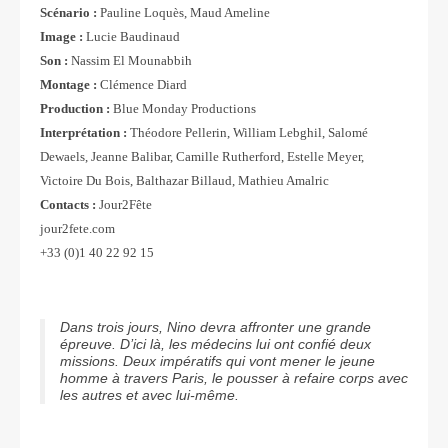
Scénario :
Pauline Loquès, Maud Ameline
Image :
Lucie Baudinaud
Son :
Nassim El Mounabbih
Montage :
Clémence Diard
Production :
Blue Monday Productions
Interprétation :
Théodore Pellerin, William Lebghil, Salomé
Dewaels, Jeanne Balibar, Camille Rutherford, Estelle Meyer,
Victoire Du Bois, Balthazar Billaud, Mathieu Amalric
Contacts :
Jour2Fête
jour2fete.com
+33 (0)1 40 22 92 15
Dans trois jours, Nino devra affronter une grande
épreuve. D’ici là, les médecins lui ont confié deux
missions. Deux impératifs qui vont mener le jeune
homme à travers Paris, le pousser à refaire corps avec
les autres et avec lui-même.