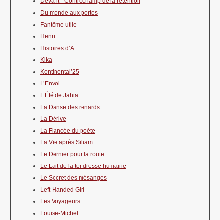
Devant - Contrechamp de la rétention
Du monde aux portes
Fantôme utile
Henri
Histoires d’A.
Kika
Kontinental’25
L’Envol
L’Été de Jahia
La Danse des renards
La Dérive
La Fiancée du poète
La Vie après Siham
Le Dernier pour la route
Le Lait de la tendresse humaine
Le Secret des mésanges
Left-Handed Girl
Les Voyageurs
Louise-Michel