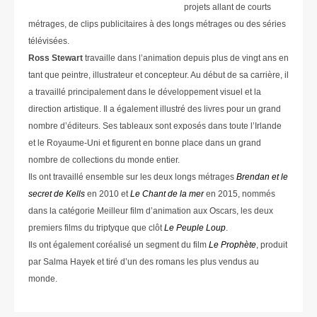
projets allant de courts
métrages, de clips publicitaires à des longs métrages ou des séries
télévisées.
Ross Stewart
travaille dans l’animation depuis plus de vingt ans en
tant que peintre, illustrateur et concepteur. Au début de sa carrière, il
a travaillé principalement dans le développement visuel et la
direction artistique. Il a également illustré des livres pour un grand
nombre d’éditeurs. Ses tableaux sont exposés dans toute l’Irlande
et le Royaume-Uni et figurent en bonne place dans un grand
nombre de collections du monde entier.
Ils ont travaillé ensemble sur les deux longs métrages
Brendan et le
secret de Kells
en 2010 et
Le Chant de la mer
en 2015, nommés
dans la catégorie Meilleur film d’animation aux Oscars, les deux
premiers films du triptyque que clôt
Le Peuple Loup
.
Ils ont également coréalisé un segment du film
Le Prophète
, produit
par Salma Hayek et tiré d’un des romans les plus vendus au
monde.