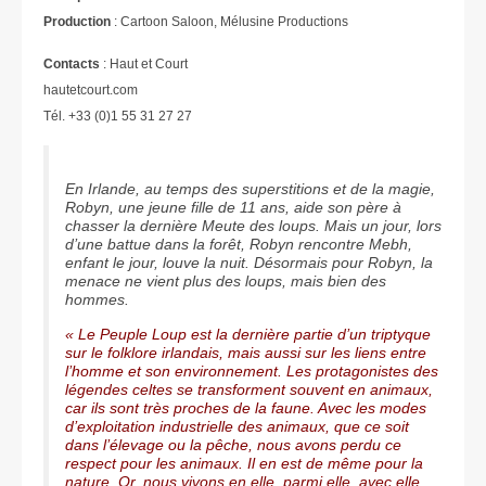
Production
: Cartoon Saloon, Mélusine Productions
Contacts
: Haut et Court
hautetcourt.com
Tél. +33 (0)1 55 31 27 27
En Irlande, au temps des superstitions et de la magie,
Robyn, une jeune fille de 11 ans, aide son père à
chasser la dernière Meute des loups. Mais un jour, lors
d’une battue dans la forêt, Robyn rencontre Mebh,
enfant le jour, louve la nuit. Désormais pour Robyn, la
menace ne vient plus des loups, mais bien des
hommes.
« Le Peuple Loup est la dernière partie d’un triptyque
sur le folklore irlandais, mais aussi sur les liens entre
l’homme et son environnement. Les protagonistes des
légendes celtes se transforment souvent en animaux,
car ils sont très proches de la faune. Avec les modes
d’exploitation industrielle des animaux, que ce soit
dans l’élevage ou la pêche, nous avons perdu ce
respect pour les animaux. Il en est de même pour la
nature. Or, nous vivons en elle, parmi elle, avec elle.