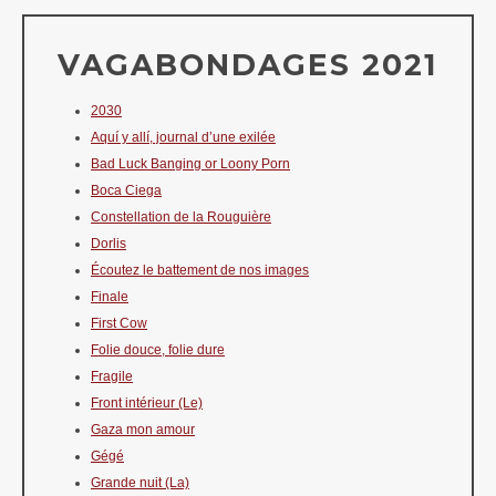
VAGABONDAGES 2021
2030
Aquí y allí, journal d’une exilée
Bad Luck Banging or Loony Porn
Boca Ciega
Constellation de la Rouguière
Dorlis
Écoutez le battement de nos images
Finale
First Cow
Folie douce, folie dure
Fragile
Front intérieur (Le)
Gaza mon amour
Gégé
Grande nuit (La)