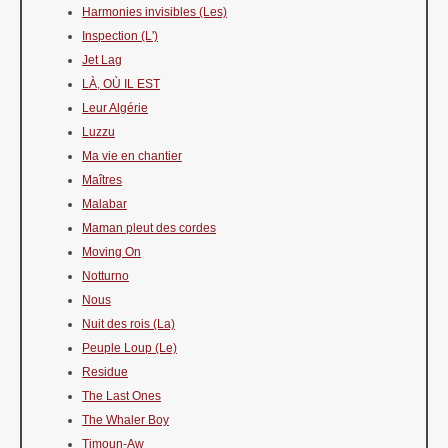
Harmonies invisibles (Les)
Inspection (L')
Jet Lag
LÀ, OÙ IL EST
Leur Algérie
Luzzu
Ma vie en chantier
Maîtres
Malabar
Maman pleut des cordes
Moving On
Notturno
Nous
Nuit des rois (La)
Peuple Loup (Le)
Residue
The Last Ones
The Whaler Boy
Timoun-Aw