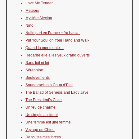
Love Me Tender
Météors
Mystère Alexina
Nino
Nulle part en France + Ya basta !
Put Your Soul on Your Hand and Walk
Quand la mer monte…
Regarde elle a les yeux grand ouverts
Sans toit ni loi
Séraphine
Soulèvements
Soundtrack to a Coup d’Etat
The Ballad of Genesis and Lady Jaye
The President’s Cake
Un feu de charme
Un simple accident
Une femme est une femme
Voyage en Chine
De toutes mes forces