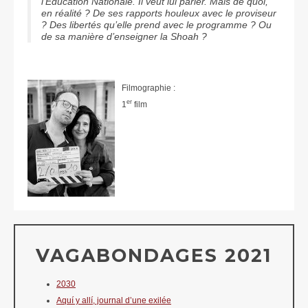
l’Éducation Nationale. Il veut lui parler. Mais de quoi,
en réalité ? De ses rapports houleux avec le proviseur
? Des libertés qu’elle prend avec le programme ? Ou
de sa manière d’enseigner la Shoah ?
Filmographie :
er
1
film
VAGABONDAGES 2021
2030
Aquí y allí, journal d’une exilée