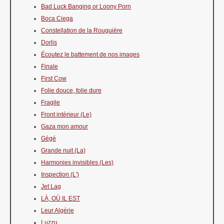
Bad Luck Banging or Loony Porn
Boca Ciega
Constellation de la Rouguière
Dorlis
Écoutez le battement de nos images
Finale
First Cow
Folie douce, folie dure
Fragile
Front intérieur (Le)
Gaza mon amour
Gégé
Grande nuit (La)
Harmonies invisibles (Les)
Inspection (L')
Jet Lag
LÀ, OÙ IL EST
Leur Algérie
Luzzu