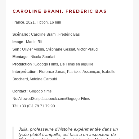
CAROLINE BRAMI, FRÉDÉRIC BAS
France. 2021. Fiction. 16 min
Scénario
: Caroline Brami, Frédéric Bas
Image
: Martin Rit
Son
: Olivier Voisin, Stéphane Gessat, Victor Praud
Montage
: Nicola Sburlati
Production
: Gogogo Films, De Films en aiguille
Interprétation
: Florence Janas, Patrick d’Assumçao, Isabelle
Brochard, Antoine Caroubi
Contact
: Gogogo films
NotAllowedScriptfacebook.com/Gogogo-Films
Tél. +33 (0)1 79 71 79 90
Julia, professeure d’histoire expérimentée dans un
lycée plutôt tranquille, est face à un inspecteur de