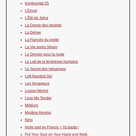
Kontinental’25
L’Envol
L’Été de Jahia
La Danse des renards
La Dérive
La Fiancée du poète
La Vie après Siham
Le Dernier pour la route
Le Lait de la tendresse humaine
Le Secret des mésanges
Left-Handed Girl
Les Voyageurs
Louise-Michel
Love Me Tender
Météors
Mystère Alexina
Nino
Nulle part en France + Ya basta !
Put Your Soul on Your Hand and Walk