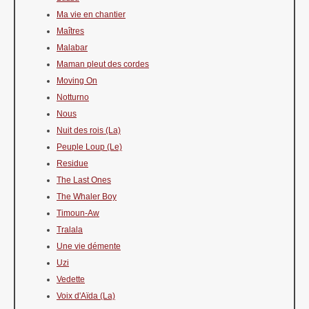
Ma vie en chantier
Maîtres
Malabar
Maman pleut des cordes
Moving On
Notturno
Nous
Nuit des rois (La)
Peuple Loup (Le)
Residue
The Last Ones
The Whaler Boy
Timoun-Aw
Tralala
Une vie démente
Uzi
Vedette
Voix d'Aïda (La)