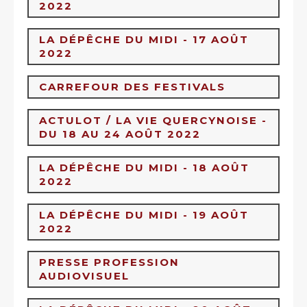
2022
LA DÉPÊCHE DU MIDI - 17 AOÛT
2022
CARREFOUR DES FESTIVALS
ÉCOUTER CES INTERVIEWS SUR LE
SITE DE LA RADIO
ACTULOT / LA VIE QUERCYNOISE -
ÉCOUTER CES INTERVIEWS SUR LE
DU 18 AU 24 AOÛT 2022
SITE DE LA RADIO
CES CHRONIQUES VAGABONDES
LA DÉPÊCHE DU MIDI - 18 AOÛT
PEUVENT ÊTRE ÉCOUTÉES SUR
LE
2022
SITE DE LA RADIO
VOIR L'ARTICLE EN LIGNE
LA DÉPÊCHE DU MIDI - 19 AOÛT
2022
PRESSE PROFESSION
AUDIOVISUEL