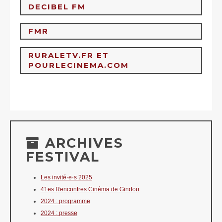
DECIBEL FM
https://antenne-d-oc.fr
/
FMR
https://lc.cx/V4TVtW
RURALETV.FR ET
POURLECINEMA.COM
https://radio-fmr.net/podcasts
/
https://www.NotAllowedScriptyoutube.com/@MerzoukS
https://www.pourlecinema.com
/
ARCHIVES
FESTIVAL
Les invité·e·s 2025
41es Rencontres Cinéma de Gindou
2024 : programme
2024 : presse