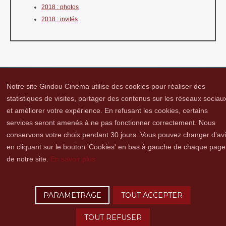
2018 : photos
2018 : invités
Notre site Gindou Cinéma utilise des cookies pour réaliser des
statistiques de visites, partager des contenus sur les réseaux sociau
et améliorer votre expérience. En refusant les cookies, certains
Gindou Cinéma
Contacts
Lettre d'infos
Réseaux sociaux
Partenaires
services seront amenés à ne pas fonctionner correctement. Nous
Adhérer
Vidéothèque
Hommage à Guy Cavagnac
Mentions Légales
conservons votre choix pendant 30 jours. Vous pouvez changer d'av
en cliquant sur le bouton 'Cookies' en bas à gauche de chaque page
de notre site.
En savoir plus
Copyright © 2016 Gindou Cinéma | Gindou Cinéma -Le Bourg - 46250 Gindou |
Tél. : 05 65 22 89 99 | accueil[@]gindoucinema.org
PARAMETRAGE
TOUT ACCEPTER
Lyncee, Infographie: PAO, Multimédia & Web Design
TOUT REFUSER