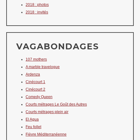
2018 : photos
2018 : invités
VAGABONDAGES
107 mothers
A marble travelogue
Ardenza
Cinécourt 1
Cinécourt 2
Comedy Queen
Courts métrages Le Goût des Autres
Courts métrages plein air
El Agua
Feu follet
Fièvre Méditerranéenne