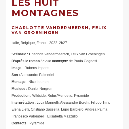
LES HUIT
MONTAGNES
CHARLOTTE VANDERMEERSH, FELIX
VAN GROENINGEN
Italie, Belgique, France. 2022. 2h27
Scénario :
Charlotte Vandermeersch, Felix Van Groeningen
D’après le roman
Le otto montagne
de Paolo Cognetti
Image :
Rubens Impens
Son :
Alessandro Palmerini
Montage :
Nico Leunen
Musique :
Daniel Norgren
Production :
Wildside, Rufus/Menuetto, Pyramide
Interprétation :
Luca Marinelli, Alessandro Borghi, Filippo Timi,
Elena Lietti, Cristiano Sassella, Lupo Barbiero, Andrea Palma,
Francesco Palombelli, Elisabetta Mazzullo
Contacts :
Pyramide