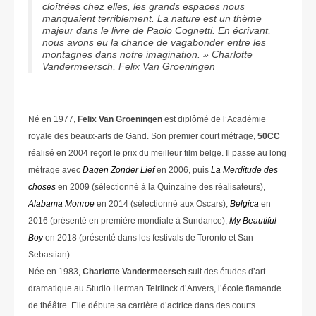
cloîtrées chez elles, les grands espaces nous
manquaient terriblement. La nature est un thème
majeur dans le livre de Paolo Cognetti. En écrivant,
nous avons eu la chance de vagabonder entre les
montagnes dans notre imagination. » Charlotte
Vandermeersch, Felix Van Groeningen
Né en 1977,
Felix Van Groeningen
est diplômé de l’Académie
royale des beaux-arts de Gand. Son premier court métrage,
50CC
réalisé en 2004 reçoit le prix du meilleur film belge. Il passe au long
métrage avec
Dagen Zonder Lief
en 2006, puis
La Merditude des
choses
en 2009 (sélectionné à la Quinzaine des réalisateurs),
Alabama Monroe
en 2014 (sélectionné aux Oscars),
Belgica
en
2016 (présenté en première mondiale à Sundance),
My Beautiful
Boy
en 2018 (présenté dans les festivals de Toronto et San-
Sebastian).
Née en 1983,
Charlotte Vandermeersch
suit des études d’art
dramatique au Studio Herman Teirlinck d’Anvers, l’école flamande
de théâtre. Elle débute sa carrière d’actrice dans des courts