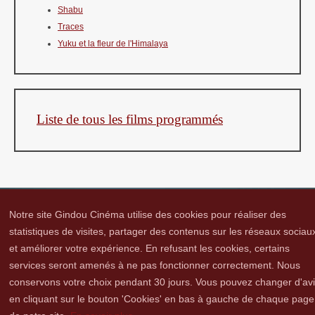
Shabu
Traces
Yuku et la fleur de l'Himalaya
Liste de tous les films programmés
Notre site Gindou Cinéma utilise des cookies pour réaliser des
statistiques de visites, partager des contenus sur les réseaux sociau
et améliorer votre expérience. En refusant les cookies, certains
Gindou Cinéma
Contacts
Lettre d'infos
Réseaux sociaux
Partenaires
services seront amenés à ne pas fonctionner correctement. Nous
Adhérer
Vidéothèque
Hommage à Guy Cavagnac
Mentions Légales
conservons votre choix pendant 30 jours. Vous pouvez changer d'av
en cliquant sur le bouton 'Cookies' en bas à gauche de chaque page