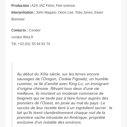
Production :
A24, IAC Films, Film science
Interprétation :
John Magaro, Orion Lee, Toby Jones, Ewen
Bremner
Contacts :
Condor
condor-films.fr
Tél. +33 (0)1 55 94 91 70
Au début du XIXe siècle, sur les terres encore
sauvages de l’Oregon, Cookie Figowitz, un humble
cuisinier, se lie d’amitié avec King-Lu, un immigrant
d’origine chinoise. Rêvant tous deux d’une vie
meilleure, ils montent un modeste commerce de
beignets qui ne tarde pas à faire fureur auprès des
pionniers de l’Ouest, en proie au mal du pays. Le
succès de leur recette tient à un ingrédient secret : le
lait qu’ils tirent clandestinement chaque nuit de la
première vache introduite en Amérique, propriété
exclusive d’un notable des environs.