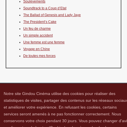
Soulèvements
Soundtrack to a Coup d’Etat
The Ballad of Genesis and Lady Jaye
The President’s Cake
Un feu de charme
Un simple accident
Une femme est une femme
Voyage en Chine
De toutes mes forces
Notre site Gindou Cinéma utilise des cookies pour réaliser des
statistiques de visites, partager des contenus sur les réseaux sociau
et améliorer votre expérience. En refusant les cookies, certains
Gindou Cinéma
Contacts
Lettre d'infos
Réseaux sociaux
Partenaires
services seront amenés à ne pas fonctionner correctement. Nous
Adhérer
Vidéothèque
Hommage à Guy Cavagnac
Mentions Légales
conservons votre choix pendant 30 jours. Vous pouvez changer d'av