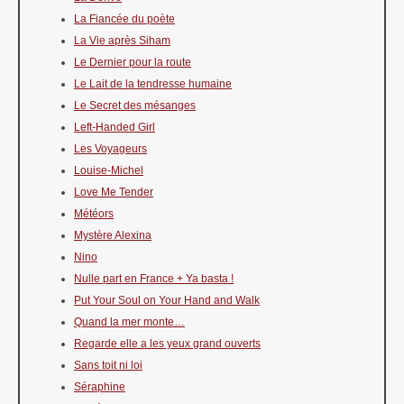
La Fiancée du poète
La Vie après Siham
Le Dernier pour la route
Le Lait de la tendresse humaine
Le Secret des mésanges
Left-Handed Girl
Les Voyageurs
Louise-Michel
Love Me Tender
Météors
Mystère Alexina
Nino
Nulle part en France + Ya basta !
Put Your Soul on Your Hand and Walk
Quand la mer monte…
Regarde elle a les yeux grand ouverts
Sans toit ni loi
Séraphine