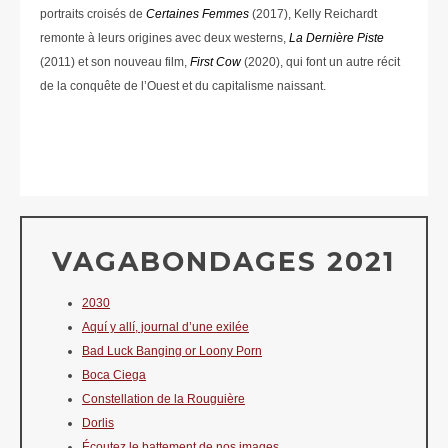
portraits croisés de
Certaines Femmes
(2017), Kelly Reichardt
remonte à leurs origines avec deux westerns,
La Dernière Piste
(2011) et son nouveau film,
First Cow
(2020), qui font un autre récit
de la conquête de l’Ouest et du capitalisme naissant.
VAGABONDAGES 2021
2030
Aquí y allí, journal d’une exilée
Bad Luck Banging or Loony Porn
Boca Ciega
Constellation de la Rouguière
Dorlis
Écoutez le battement de nos images