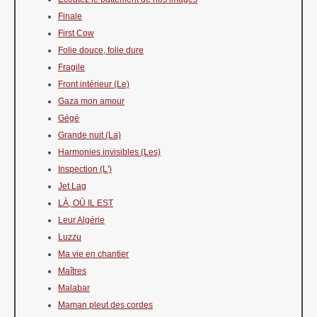
Finale
First Cow
Folie douce, folie dure
Fragile
Front intérieur (Le)
Gaza mon amour
Gégé
Grande nuit (La)
Harmonies invisibles (Les)
Inspection (L')
Jet Lag
LÀ, OÙ IL EST
Leur Algérie
Luzzu
Ma vie en chantier
Maîtres
Malabar
Maman pleut des cordes