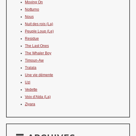
Moving On
Notturno
Nous
Nuit des rois (La)
Peuple Loup (Le)
Residue
The Last Ones
The Whaler Boy
Timoun-Aw
Tralala
Une vie démente
Uzi
Vedette
Voix d'Aïda (La)
Ziyara