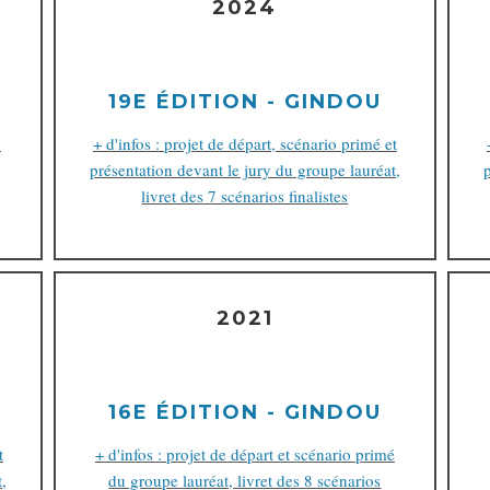
2024
19E ÉDITION - GINDOU
é
+ d'infos : projet de départ, scénario primé et
présentation devant le jury du groupe lauréat,
livret des 7 scénarios finalistes
2021
16E ÉDITION - GINDOU
t
+ d'infos : projet de départ et scénario primé
,
du groupe lauréat, livret des 8 scénarios