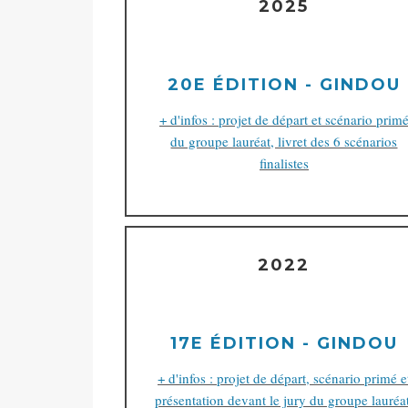
2025
20E ÉDITION - GINDOU
+ d'infos : projet de départ et scénario prim
du groupe lauréat, livret des 6 scénarios
finalistes
2022
17E ÉDITION - GINDOU
+ d'infos : projet de départ, scénario primé e
présentation devant le jury du groupe lauréat