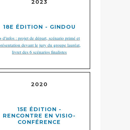
2023
18E ÉDITION - GINDOU
+ d'infos : projet de départ, scénario primé et
présentation devant le jury du groupe lauréat,
livret des 6 scénarios finalistes
2020
15E ÉDITION -
RENCONTRE EN VISIO-
CONFÉRENCE