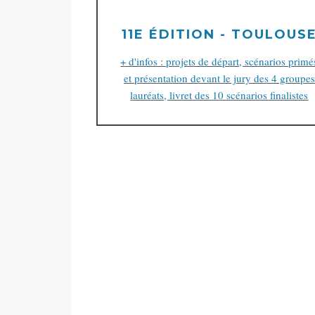
11E ÉDITION - TOULOUS
+ d'infos : projets de départ, scénarios primé
et présentation devant le jury des 4 groupes
lauréats, livret des 10 scénarios finalistes