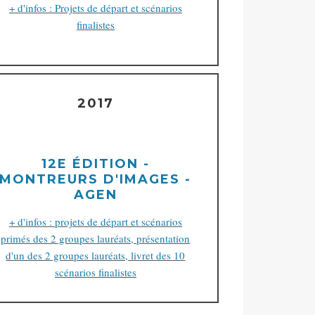
+ d'infos : Projets de départ et scénarios
finalistes
2017
12E ÉDITION -
MONTREURS D'IMAGES -
AGEN
+ d'infos : projets de départ et scénarios
primés des 2 groupes lauréats, présentation
d'un des 2 groupes lauréats, livret des 10
scénarios finalistes