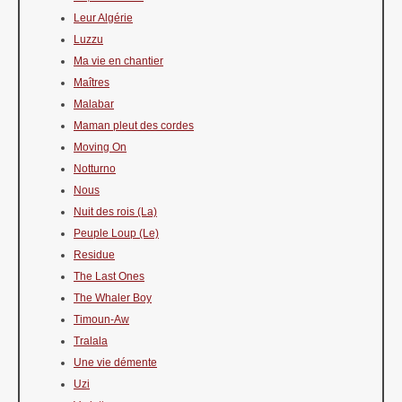
Leur Algérie
Luzzu
Ma vie en chantier
Maîtres
Malabar
Maman pleut des cordes
Moving On
Notturno
Nous
Nuit des rois (La)
Peuple Loup (Le)
Residue
The Last Ones
The Whaler Boy
Timoun-Aw
Tralala
Une vie démente
Uzi