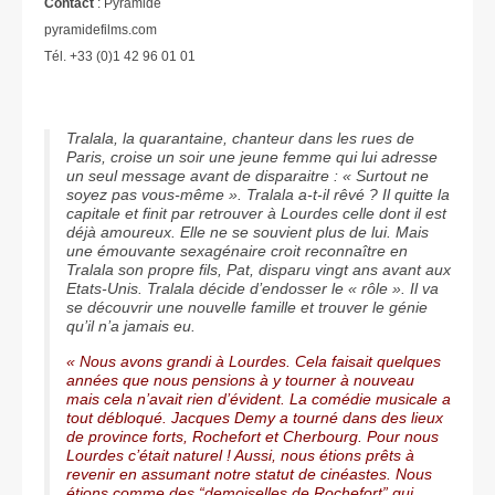
Contact
: Pyramide
pyramidefilms.com
Tél. +33 (0)1 42 96 01 01
Tralala, la quarantaine, chanteur dans les rues de
Paris, croise un soir une jeune femme qui lui adresse
un seul message avant de disparaitre : « Surtout ne
soyez pas vous-même ». Tralala a-t-il rêvé ? Il quitte la
capitale et finit par retrouver à Lourdes celle dont il est
déjà amoureux. Elle ne se souvient plus de lui. Mais
une émouvante sexagénaire croit reconnaître en
Tralala son propre fils, Pat, disparu vingt ans avant aux
Etats-Unis. Tralala décide d’endosser le « rôle ». Il va
se découvrir une nouvelle famille et trouver le génie
qu’il n’a jamais eu.
« Nous avons grandi à Lourdes. Cela faisait quelques
années que nous pensions à y tourner à nouveau
mais cela n’avait rien d’évident. La comédie musicale a
tout débloqué. Jacques Demy a tourné dans des lieux
de province forts, Rochefort et Cherbourg. Pour nous
Lourdes c’était naturel ! Aussi, nous étions prêts à
revenir en assumant notre statut de cinéastes. Nous
étions comme des “demoiselles de Rochefort” qui