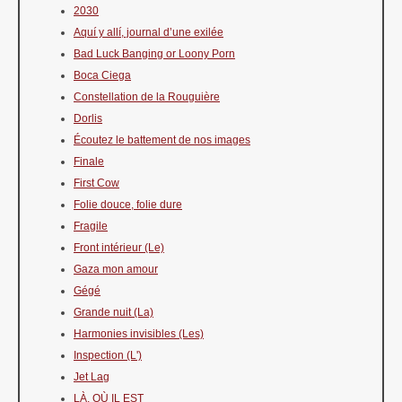
2030
Aquí y allí, journal d’une exilée
Bad Luck Banging or Loony Porn
Boca Ciega
Constellation de la Rouguière
Dorlis
Écoutez le battement de nos images
Finale
First Cow
Folie douce, folie dure
Fragile
Front intérieur (Le)
Gaza mon amour
Gégé
Grande nuit (La)
Harmonies invisibles (Les)
Inspection (L')
Jet Lag
LÀ, OÙ IL EST