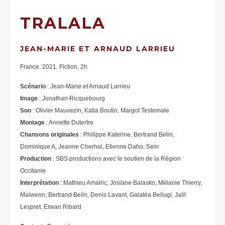
TRALALA
JEAN-MARIE ET ARNAUD LARRIEU
France. 2021. Fiction. 2h
Scénario
: Jean-Marie et Arnaud Larrieu
Image
: Jonathan Ricquebourg
Son
: Olivier Mauvezin, Katia Boutin, Margot Testemale
Montage
: Annette Dutertre
Chansons originales
: Philippe Katerine, Bertrand Belin,
Dominique A, Jeanne Cherhal, Etienne Daho, Sein
Production
: SBS productions avec le soutien de la Région
Occitanie
Interprétation
: Mathieu Amalric, Josiane Balasko, Mélanie Thierry,
Maïwenn, Bertrand Belin, Denis Lavant, Galatéa Bellugi, Jalil
Lespret, Erwan Ribard