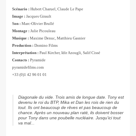
Scénario :
Hubert Charuel, Claude Le Pape
Image :
Jacques Girault
Son :
Marc-Olivier Brullé
Montage :
Julie Picouleau
Musique :
Maxime Denuc, Matthieu Gasnier
Production :
Domino Films
Interprétation :
Paul Kircher, Idir Azougli, Salif Cissé
Contacts :
Pyramide
pyramidefilms.com
+33 (0)1 42 96 01 01
Diagonale du vide. Trois amis de longue date. Tony est
devenu le roi du BTP, Mika et Dan les rois de rien du
tout. Ils ont beaucoup de rêves et pas beaucoup de
chance. Après un nouveau plan raté, ils doivent bosser
pour Tony dans une poubelle nucléaire. Jusqu’ici tout
va mal...