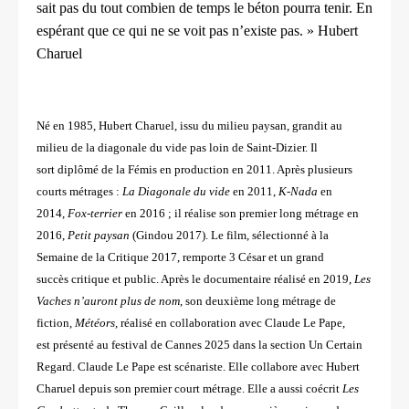
sait pas du tout combien de temps le béton pourra tenir.
En
espérant que ce qui ne se voit pas n’existe pas. » Hubert
Charuel
Né en 1985, Hubert Charuel, issu du milieu paysan, grandit au
milieu de la diagonale du vide pas loin de Saint-Dizier. Il
sort
diplômé de la Fémis en production en 2011. Après plusieurs
courts métrages :
La Diagonale du vide
en 2011,
K-Nada
en
2014,
Fox-terrier
en 2016 ; il réalise son premier long métrage en
2016,
Petit paysan
(Gindou 2017).
Le film, sélectionné à la
Semaine de la Critique 2017, remporte 3 César et un grand
succès
critique et public. Après le documentaire réalisé en 2019,
Les
Vaches n’auront plus de nom
, son
deuxième long métrage de
fiction,
Météors
, réalisé en collaboration avec Claude Le Pape,
est
présenté au festival de Cannes 2025 dans la section Un Certain
Regard. Claude Le Pape est
scénariste. Elle collabore avec Hubert
Charuel depuis son premier court métrage. Elle a aussi
coécrit
Les