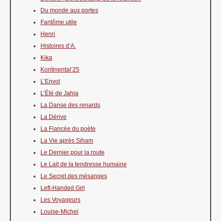
Du monde aux portes
Fantôme utile
Henri
Histoires d’A.
Kika
Kontinental’25
L’Envol
L’Été de Jahia
La Danse des renards
La Dérive
La Fiancée du poète
La Vie après Siham
Le Dernier pour la route
Le Lait de la tendresse humaine
Le Secret des mésanges
Left-Handed Girl
Les Voyageurs
Louise-Michel