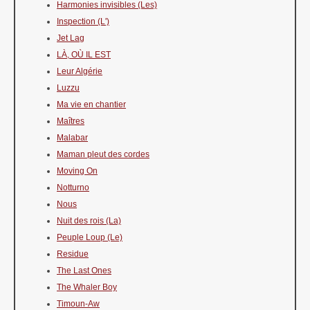
Harmonies invisibles (Les)
Inspection (L')
Jet Lag
LÀ, OÙ IL EST
Leur Algérie
Luzzu
Ma vie en chantier
Maîtres
Malabar
Maman pleut des cordes
Moving On
Notturno
Nous
Nuit des rois (La)
Peuple Loup (Le)
Residue
The Last Ones
The Whaler Boy
Timoun-Aw