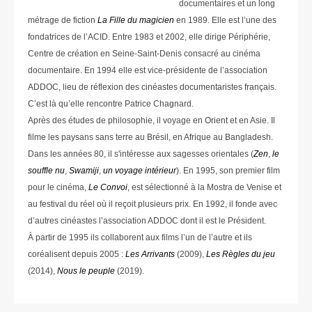
documentaires et un long
métrage de fiction
La Fille du magicien
en 1989. Elle est l’une des
fondatrices de l’ACID. Entre 1983 et 2002, elle dirige Périphérie,
Centre de création en Seine-Saint-Denis consacré au cinéma
documentaire. En 1994 elle est vice-présidente de l’association
ADDOC, lieu de réflexion des cinéastes documentaristes français.
C’est là qu’elle rencontre Patrice Chagnard.
Après des études de philosophie, il voyage en Orient et en Asie. Il
filme les paysans sans terre au Brésil, en Afrique au Bangladesh.
Dans les années 80, il s'intéresse aux sagesses orientales (
Zen
,
le
souffle nu
,
Swamiji
,
un voyage intérieur
). En 1995, son premier film
pour le cinéma,
Le Convoi
, est sélectionné à la Mostra de Venise et
au festival du réel où il reçoit plusieurs prix. En 1992, il fonde avec
d’autres cinéastes l’association ADDOC dont il est le Président.
À partir de 1995 ils collaborent aux films l’un de l’autre et ils
coréalisent depuis 2005 :
Les Arrivants
(2009),
Les Règles du jeu
(2014),
Nous le peuple
(2019).