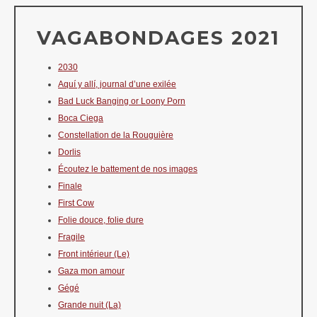
VAGABONDAGES 2021
2030
Aquí y allí, journal d’une exilée
Bad Luck Banging or Loony Porn
Boca Ciega
Constellation de la Rouguière
Dorlis
Écoutez le battement de nos images
Finale
First Cow
Folie douce, folie dure
Fragile
Front intérieur (Le)
Gaza mon amour
Gégé
Grande nuit (La)