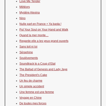
Love Me Tender
Météors
Mystère Alexina
Nino
Nulle part en France + Ya basta !
Put Your Soul on Your Hand and Walk
Quand la mer monte…
Regarde elle a les yeux grand ouverts
Sans toit ni loi
Séraphine
Soulèvements
Soundtrack to a Coup d’Etat
The Ballad of Genesis and Lady Jaye
The President’s Cake
Un feu de charme
Un simple accident
Une femme est une femme
Voyage en Chine
De toutes mes forces