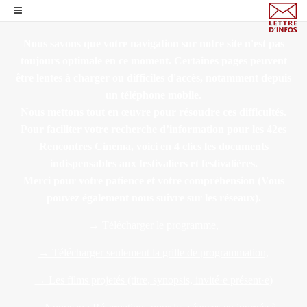
Nous savons que votre navigation sur notre site n'est pas
toujours optimale en ce moment. Certaines pages peuvent
être lentes à charger ou difficiles d'accès, notamment depuis
un téléphone mobile.
Nous mettons tout en œuvre pour résoudre ces difficultés.
Pour faciliter votre recherche d’information pour les 42es
Rencontres Cinéma, voici en 4 clics les documents
indispensables aux festivaliers et festivalières.
Merci pour votre patience et votre compréhension
(Vous
pouvez également nous suivre sur les réseaux).
→ Télécharger le programme,
→ Télécharger seulement la grille de programmation,
→ Les films projetés (titre, synopsis, invité·e présent·e)