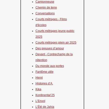
Camionneuse
Chemin de terre
Conversations
Courts métrages - Films
d'écoles
Courts métrages jeune public
2025
Courts métrages plein air 2025
Des preuves d’amour
Devant - Contrechamp de la
rétention
Du monde aux portes
Fantôme utile
Henri
Histoires d’A.
Kika
Kontinental’25
L’Envol
L’Été de Jahia