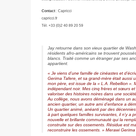
Contact
: Capricci
capricci.fr
Tél. +33 (0)2 40 89 20 59
Jay retourne dans son vieux quartier de Washin
résidents afro-américains se trouvent poussés
blancs. Traité comme un étranger par ses ancie
appartient.
« Je viens d’une famille de cinéastes et d’écri
Gerima Tafere, et sa grand-mère était aussi 
mon père, est issue de la « L.A. Rebellion ».
indépendant noir. Mes cinq frères et sœurs e
valoriser des histoires noires dans une soci
Au collège, nous avons déménagé dans un aut
ancien quartier, un autre ami d’enfance a dé
Un quartier animé, anéanti par des décennies 
à part quelques familles survivantes, il n’y a
nouvelle et brillante communauté qui la rempla
construite sur des ossements. Résidue est ma
reconstruire les ossements. » Merawi Gerima