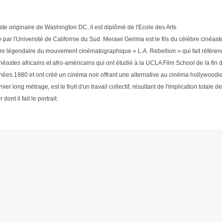
te originaire de Washington DC, il est diplômé de l'Ecole des Arts
ar l'Université de Californie du Sud. Merawi Gerima est le fils du célèbre cinéast
ure légendaire du mouvement cinématographique « L.A. Rebellion » qui fait référen
néastes africains et afro-américains qui ont étudié à la UCLA Film School de la fin 
nées 1980 et ont créé un cinéma noir offrant une alternative au cinéma hollywoodi
mier long métrage, est le fruit d'un travail collectif, résultant de l'implication totale d
ont il fait le portrait.