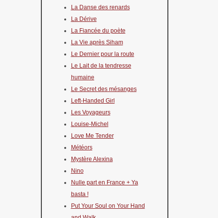
La Danse des renards
La Dérive
La Fiancée du poète
La Vie après Siham
Le Dernier pour la route
Le Lait de la tendresse
humaine
Le Secret des mésanges
Left-Handed Girl
Les Voyageurs
Louise-Michel
Love Me Tender
Météors
Mystère Alexina
Nino
Nulle part en France + Ya
basta !
Put Your Soul on Your Hand
and Walk