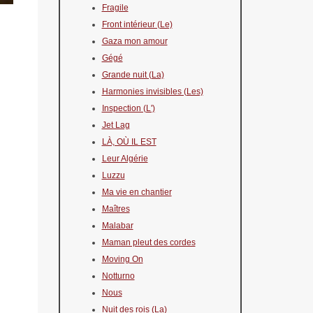
Fragile
Front intérieur (Le)
Gaza mon amour
Gégé
Grande nuit (La)
Harmonies invisibles (Les)
Inspection (L')
Jet Lag
LÀ, OÙ IL EST
Leur Algérie
Luzzu
Ma vie en chantier
Maîtres
Malabar
Maman pleut des cordes
Moving On
Notturno
Nous
Nuit des rois (La)