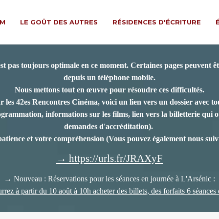
LM
LE GOÛT DES AUTRES
RÉSIDENCES D'ÉCRITURE
est pas toujours optimale en ce moment. Certaines pages peuvent êtr
depuis un téléphone mobile.
Nous mettons tout en œuvre pour résoudre ces difficultés.
r les 42es Rencontres Cinéma, voici un lien vers un dossier avec tou
rammation, informations sur les films, lien vers la billetterie qui ou
demandes d'accréditation).
patience et votre compréhension
(Vous pouvez également nous suivr
→ https://urls.fr/JRAXyF
→ Nouveau : Réservations pour les séances en journée à L'Arsénic :
rez à partir du 10 août à 10h acheter des billets, des forfaits 6 séances