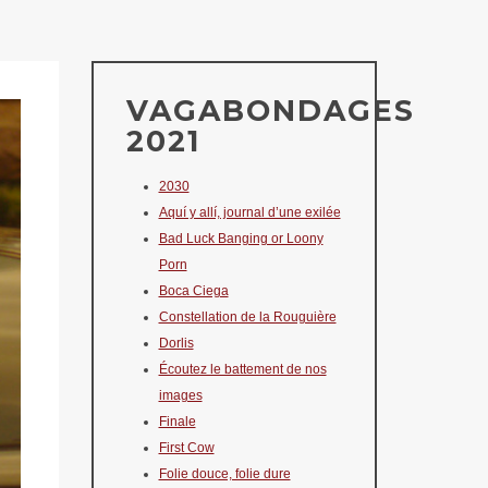
VAGABONDAGES
2021
2030
Aquí y allí, journal d’une exilée
Bad Luck Banging or Loony
Porn
Boca Ciega
Constellation de la Rouguière
Dorlis
Écoutez le battement de nos
images
Finale
First Cow
Folie douce, folie dure