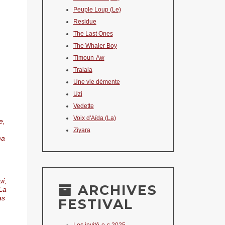
Peuple Loup (Le)
Residue
The Last Ones
The Whaler Boy
Timoun-Aw
Tralala
Une vie démente
Uzi
Vedette
Voix d'Aïda (La)
e,
Ziyara
ma
ui,
ARCHIVES
 La
as
FESTIVAL