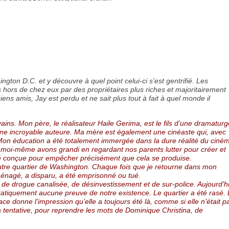
gton D.C. et y découvre à quel point celui-ci s’est gentrifié. Les
 hors de chez eux par des propriétaires plus riches et majoritairement
ns amis, Jay est perdu et ne sait plus tout à fait à quel monde il
vains. Mon père, le réalisateur Haile Gerima, est le fils d’une dramaturg
une incroyable auteure. Ma mère est également une cinéaste qui, avec
 Mon éducation a été totalement immergée dans la dure réalité du ciné
t moi-même avons grandi en regardant nos parents lutter pour créer et
été conçue pour empêcher précisément que cela se produise.
re quartier de Washington. Chaque fois que je retourne dans mon
ménagé, a disparu, a été emprisonné ou tué.
de drogue canalisée, de désinvestissement et de sur-police. Aujourd’h
 pratiquement aucune preuve de notre existence. Le quartier a été rasé.
ce donne l’impression qu’elle a toujours été là, comme si elle n’était p
 tentative, pour reprendre les mots de Dominique Christina, de