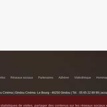
infos
Réseaux sociaux
Partenaires
Adhérer
Vidéothèque
Hommag
u Cinéma | Gindou Cinéma -Le Bourg - 46250 Gindou | Tél. : 05 65 22 89 99 | acc
Lyncee, Infographie: PAO, Multimédia & Web Design
statistiques de visites, partager des contenus sur les réseaux sociaux 