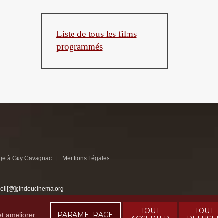
Liste de tous les films
programmés
e à Guy Cavagnac
Mentions Légales
ueil[@]gindoucinema.org
TOUT
TOUT
PARAMETRAGE
et améliorer