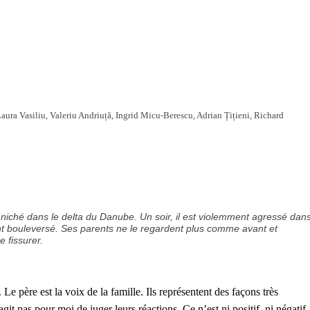
a Vasiliu, Valeriu Andriuță, Ingrid Micu-Berescu, Adrian Țițieni, Richard
l niché dans le delta du Danube. Un soir, il est violemment agressé dans
t bouleversé. Ses parents ne le regardent plus comme avant et
 fissurer.
 Le père est la voix de la famille. Ils représentent des façons très
s’agit pas pour moi de juger leurs réactions. Ce n’est ni positif, ni négatif.