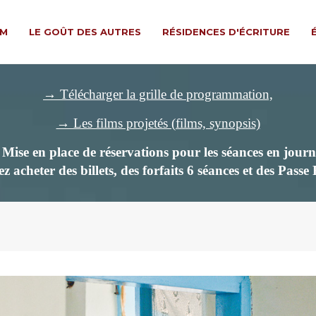
LM
LE GOÛT DES AUTRES
RÉSIDENCES D'ÉCRITURE
→ Télécharger la grille de programmation,
→ Les films projetés (films, synopsis)
ise en place de réservations pour les séances en journ
z acheter des billets,
des forfaits 6 séances et des Passe