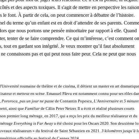
és et des aspects toxiques. Il s'agit de mettre en perspective les raiso
e font. À partir de cela, on peut commencer à débattre de l’histoire.
el du terme qu’un enfant est en droit d’attendre de ses parents. Comm
lors que nous portons une pensée minoritaire par rapport à elle. Quand
ter, tenter de se faire comprendre. Ce qui m’intéresse, c’est comment o
ns, tout en gardant son intégrité. Je veux montrer qu’il faut absolument
 ne connaissons pas et qui peut nous faire peur. Cela ne peut que nous
niversité roumaine de théâtre et de cinéma, il détient un master en art dramatique
́alisateur et metteur en scène. Emanuel Pârvu est notamment connu pour ses rôles da
,
Pororoca, pas un jour ne passe
de Contantin Popescu,
L’Anniversaire
et
5 minute
tri, ainsi que
Familiar
de Călin Peter Netzer. Il a écrit et réalisé plusieurs courts
 son premier long métrage, en 2017, qui a reçu les prix du meilleur réalisateur et du
 métrage
Everything is Far Away
a été choisi pour les Oscars 2020. Son deuxième l
 Nouveaux réalisateurs » du festival de Saint Sébastien en 2021.
3 kilomètres jusqu’à l
compétition officielle au festival de Cannes 2024.