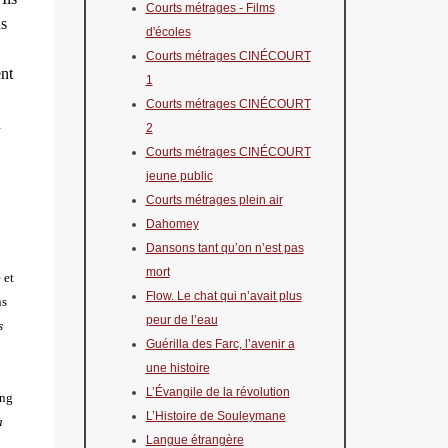
Courts métrages - Films
ns
d'écoles
Courts métrages CINÉCOURT
ent
1
Courts métrages CINÉCOURT
n
2
Courts métrages CINÉCOURT
jeune public
Courts métrages plein air
Dahomey
Dansons tant qu’on n’est pas
mort
 et
Flow. Le chat qui n’avait plus
ns
peur de l’eau
s
Guérilla des Farc, l’avenir a
une histoire
L’Évangile de la révolution
ong
L’Histoire de Souleymane
a
Langue étrangère