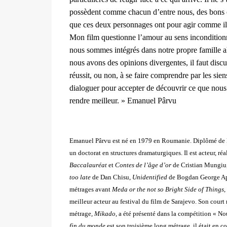
possèdent comme chacun d’entre nous, des bons côt
que ces deux personnages ont pour agir comme ils l
Mon film questionne l’amour au sens inconditionn
nous sommes intégrés dans notre propre famille a
nous avons des opinions divergentes, il faut discu
réussit, ou non, à se faire comprendre par les sie
dialoguer pour accepter de découvrir ce que nous
rendre meilleur. » Emanuel Pârvu
Emanuel Pârvu est né en 1979 en Roumanie. Diplômé de l'U
un doctorat en structures dramaturgiques. Il est acteur, re
Baccalauréat
et
Contes de l’âge d’or
de Cristian Mungiu
too late
de Dan Chisu,
Unidentified
de Bogdan George Ape
métrages avant
Meda or the not so Bright Side of Things
,
meilleur acteur au festival du film de Sarajevo. Son court
métrage,
Mikado
, a été présenté dans la compétition «
fin du monde
est son troisième long métrage, il était en 