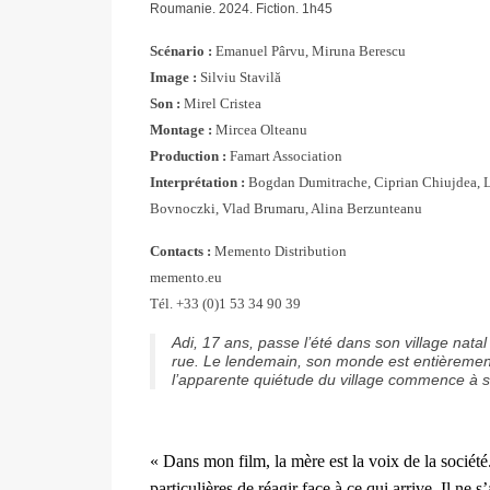
Roumanie. 2024. Fiction. 1h45
Scénario :
Emanuel Pârvu, Miruna Berescu
Image :
Silviu Stavilă
Son :
Mirel Cristea
Montage :
Mircea Olteanu
Production :
Famart Association
Interprétation :
Bogdan Dumitrache, Ciprian Chiujdea, Laur
Bovnoczki, Vlad Brumaru, Alina Berzunteanu
Contacts :
Memento Distribution
memento.eu
Tél. +33 (0)1 53 34 90 39
Adi, 17 ans, passe l’été dans son village nata
rue. Le lendemain, son monde est entièremen
l’apparente quiétude du village commence à se
« Dans mon film, la mère est la voix de la société.
particulières de réagir face à ce qui arrive. Il ne 