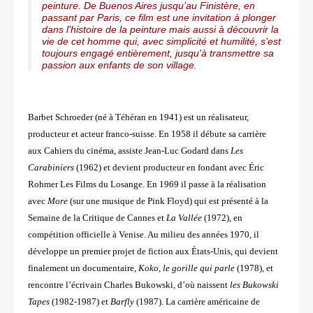
peinture. De Buenos Aires jusqu’au Finistère, en
passant par Paris, ce film est une invitation à plonger
dans l'histoire de la peinture mais aussi à découvrir la
vie de cet homme qui, avec simplicité et humilité, s’est
toujours engagé entièrement, jusqu'à transmettre sa
passion aux enfants de son village.
Barbet Schroeder (né à Téhéran en 1941) est un réalisateur,
producteur et acteur franco-suisse. En 1958 il débute sa carrière
aux
Cahiers du cinéma, assiste Jean-Luc Godard dans
Les
Carabiniers
(1962) et devient producteur en fondant avec Éric
Rohmer Les
Films du Losange. En 1969 il passe à la réalisation
avec
More
(sur une musique de Pink Floyd) qui est présenté à la
Semaine de
la Critique de Cannes et
La Vallée
(1972), en
compétition officielle à Venise. Au milieu des années 1970, il
développe un premier
projet de fiction aux États-Unis, qui devient
finalement un documentaire,
Koko, le gorille qui parle
(1978), et
rencontre l’écrivain
Charles Bukowski, d’où naissent
les Bukowski
Tapes
(1982-1987) et
Barfly
(1987). La carrière américaine de