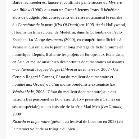
Barbet Schroeder
est lancée et confirmée par le succès du
Mystère
von Bülow
(1990), qui vaut un Oscar à Jeremy Irons. Il bénéficie
alors de
budgets plus conséquents et réalise notamment le remake
du
Carrefour de la mort
(
Kiss Of Death
) en 1995. Après Hollywood,
il
tourne un film au cœur de Medellín, dans la Colombie de Pablo
Escobar :
La Vierge des tueurs
(2000), en
compétition officielle à
Venise et qui est aussi le premier long métrage de fiction tourné en
numérique.
Depuis, il alterne les projets en Europe, aux États-Unis,
en Asie, et réalise aussi bien des portraits
documentaires saisissants
– de l’avocat Jacques Vergès (
L’Avocat de la terreur
, 2007 - Un
Certain Regard à
Cannes, César du meilleur documentaire et
nominé aux Oscars) ou d’un moine bouddhiste extrémiste
(
Le
Vénérable W
, 2008 - César du meilleur documentaire) que des
fictions très personnelles (
Amnesia
,
2015 – présenté à Cannes en
séance spéciale), ou un épisode de la série Mad Men (
Les Grands
,
2009).
Ricardo et la peinture
(présent au festival de Locarno en 2023) est
le premier volet de sa trilogie du bien.