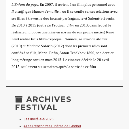
L'Enfant du pays
. En 2007, il revient à un film plus personnel avec
Il a suffi que Maman s'en aille...
où il se confie sur ses relations avec
ses filles à travers le duo incarné par Sagamore et Salomé Stévenin.
De 2010 à 2015 (outre
Le Prochain film
, en 2013, dans lequel le
réalisateur propose une mise en abyme de son propre métier) René
Féret réalise trois films d'époque :
Nannerl, la sœur de Mozart
(2010) et
Madame Solario
(2012) dont les premiers rôles sont
confiés à sa fille, Marie. Enfin, Anton Tchékhov 1890, son dernier
long métrage sorti en mars 2015. Le cinéaste décède le 28 avril
2015, seulement six semaines après la sortie de ce film.
ARCHIVES
FESTIVAL
Les invité·e·s 2025
41es Rencontres Cinéma de Gindou