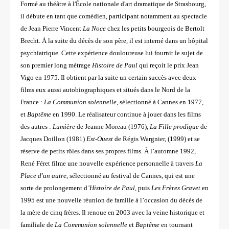
Formé au théâtre à l'École nationale d'art dramatique de Strasbourg,
il débute en tant que comédien, participant notamment au spectacle
de Jean Pierre Vincent
La Noce
chez les petits bourgeois de Bertolt
Brecht. À la suite du décès de son père, il est interné dans un hôpital
psychiatrique. Cette expérience douloureuse lui fournit le sujet de
son premier long métrage
Histoire de Paul
qui reçoit le prix Jean
Vigo en 1975. Il obtient par la suite un certain succès avec deux
films eux aussi autobiographiques et situés dans le Nord de la
France :
La Communion solennelle
, sélectionné à Cannes en 1977,
et
Baptême
en 1990. Le réalisateur continue à jouer dans les films
des autres :
Lumière
de Jeanne Moreau (1976),
La Fille prodigue
de
Jacques Doillon (1981)
Est-Ouest
de Régis Wargnier, (1999) et se
réserve de petits rôles dans ses propres films. À l’automne 1992,
René Féret filme une nouvelle expérience personnelle à travers
La
Place d'un autre
, sélectionné au festival de Cannes, qui est une
sorte de prolongement d
’Histoire de Paul
, puis
Les Frères Gravet
en
1995 est une nouvelle réunion de famille à l’occasion du décès de
la mère de cinq frères. Il renoue en 2003 avec la veine historique et
familiale de
La Communion solennelle
et
Baptême
en tournant