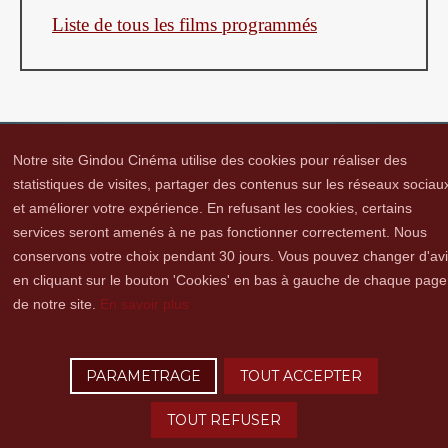
Liste de tous les films programmés
Notre site Gindou Cinéma utilise des cookies pour réaliser des
statistiques de visites, partager des contenus sur les réseaux sociau
et améliorer votre expérience. En refusant les cookies, certains
Gindou Cinéma
Contacts
Lettre d'infos
Réseaux sociaux
Partenaires
services seront amenés à ne pas fonctionner correctement. Nous
Adhérer
Vidéothèque
Hommage à Guy Cavagnac
Mentions Légales
conservons votre choix pendant 30 jours. Vous pouvez changer d'av
en cliquant sur le bouton 'Cookies' en bas à gauche de chaque page
de notre site.
En savoir plus
Copyright © 2016 Gindou Cinéma | Gindou Cinéma -Le Bourg - 46250 Gindou |
Tél. : 05 65 22 89 99 | accueil[@]gindoucinema.org
PARAMETRAGE
TOUT ACCEPTER
Lyncee, Infographie: PAO, Multimédia & Web Design
TOUT REFUSER