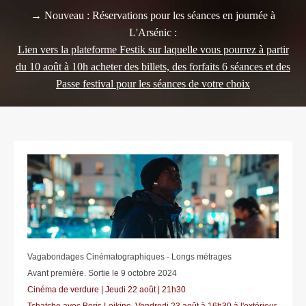
→ Nouveau : Réservations pour les séances en journée à
L'Arsénic :
Lien vers la plateforme Festik sur laquelle vous pourrez à partir
du 10 août à 10h acheter des billets, des forfaits 6 séances et des
Passe festival pour les séances de votre choix
Vagabondages Cinématographiques - Longs métrages
Avant première. Sortie le 9 octobre 2024
Cinéma de verdure | Jeudi 22 août | 21h30
Tchatche avec Boris Lojkine, Vendredi 23 août à 16h30 à l'extérieur