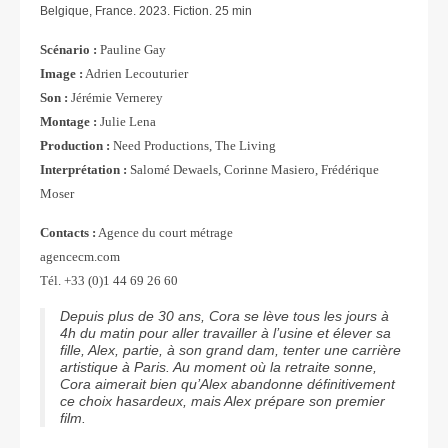
Belgique, France. 2023. Fiction. 25 min
Scénario :
Pauline Gay
Image :
Adrien Lecouturier
Son :
Jérémie Vernerey
Montage :
Julie Lena
Production :
Need Productions, The Living
Interprétation :
Salomé Dewaels, Corinne Masiero, Frédérique
Moser
Contacts :
Agence du court métrage
agencecm.com
Tél. +33 (0)1 44 69 26 60
Depuis plus de 30 ans, Cora se lève tous les jours à
4h du matin pour aller travailler à l’usine et élever sa
fille, Alex, partie, à son grand dam, tenter une carrière
artistique à Paris. Au moment où la retraite sonne,
Cora aimerait bien qu’Alex abandonne définitivement
ce choix hasardeux, mais Alex prépare son premier
film.