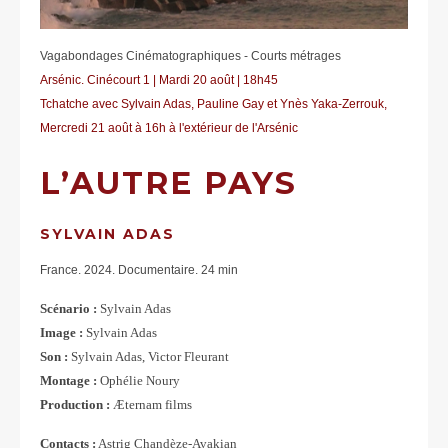
Vagabondages Cinématographiques - Courts métrages
Arsénic. Cinécourt 1 | Mardi 20 août | 18h45
Tchatche avec Sylvain Adas, Pauline Gay et Ynès Yaka-Zerrouk,
Mercredi 21 août à 16h à l'extérieur de l'Arsénic
L’AUTRE PAYS
SYLVAIN ADAS
France. 2024. Documentaire. 24 min
Scénario :
Sylvain Adas
Image :
Sylvain Adas
Son :
Sylvain Adas, Victor Fleurant
Montage :
Ophélie Noury
Production :
Æternam films
Contacts :
Astrig Chandèze-Avakian