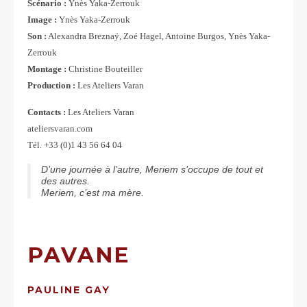
Scénario :
Ynès Yaka-Zerrouk
Image :
Ynès Yaka-Zerrouk
Son :
Alexandra Breznaÿ, Zoé Hagel, Antoine Burgos, Ynès Yaka-
Zerrouk
Montage :
Christine Bouteiller
Production :
Les Ateliers Varan
Contacts :
Les Ateliers Varan
ateliersvaran.com
Tél. +33 (0)1 43 56 64 04
D’une journée à l’autre, Meriem s’occupe de tout et
des autres.
Meriem, c’est ma mère.
PAVANE
PAULINE GAY