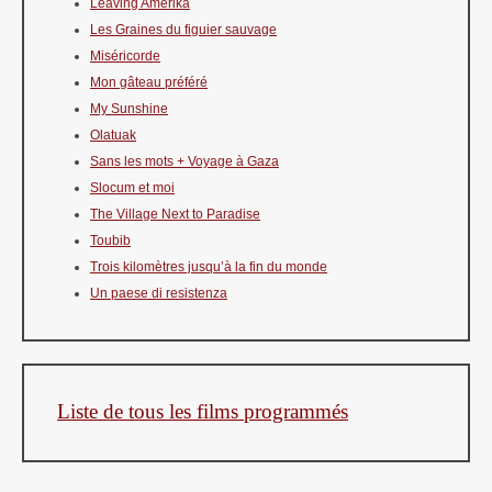
Leaving Amerika
Les Graines du figuier sauvage
Miséricorde
Mon gâteau préféré
My Sunshine
Olatuak
Sans les mots + Voyage à Gaza
Slocum et moi
The Village Next to Paradise
Toubib
Trois kilomètres jusqu’à la fin du monde
Un paese di resistenza
Liste de tous les films programmés