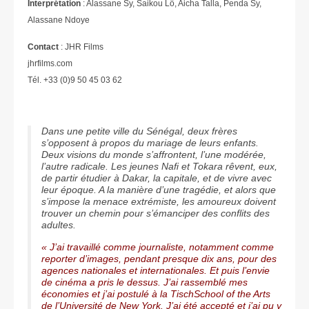
Interprétation
: Alassane Sy, Saikou Lô, Aicha Talla, Penda Sy,
Alassane Ndoye
Contact
: JHR Films
jhrfilms.com
Tél. +33 (0)9 50 45 03 62
Dans une petite ville du Sénégal, deux frères
s’opposent à propos du mariage de leurs enfants.
Deux visions du monde s’affrontent, l’une modérée,
l’autre radicale. Les jeunes Naﬁ et Tokara rêvent, eux,
de partir étudier à Dakar, la capitale, et de vivre avec
leur époque. A la manière d’une tragédie, et alors que
s’impose la menace extrémiste, les amoureux doivent
trouver un chemin pour s’émanciper des conflits des
adultes.
« J’ai travaillé comme journaliste, notamment comme
reporter d’images, pendant presque dix ans, pour des
agences nationales et internationales. Et puis l’envie
de cinéma a pris le dessus. J’ai rassemblé mes
économies et j’ai postulé à la TischSchool of the Arts
de l’Université de New York. J’ai été accepté et j’ai pu y