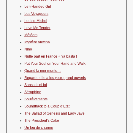
Left-Handed Girl
Les Voyageurs
Louise-Michel
Love Me Tender
Météors
Mystère Alexina
Nino
Nulle part en France + Ya basta !
Put Your Soul on Your Hand and Walk
Quand la mer monte…
Regarde elle a les yeux grand ouverts
Sans toit ni loi
Séraphine
Soulèvements
Soundtrack to a Coup d’Etat
The Ballad of Genesis and Lady Jaye
The President’s Cake
Un feu de charme