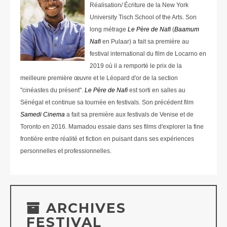
Réalisation/ Écriture de la New York
University Tisch School of the Arts. Son
long métrage
Le Père de Naﬁ
(
Baamum
Naﬁ
en Pulaar) a fait sa première au
festival international du film de Locarno en
2019 où il a remporté le prix de la
meilleure première œuvre et le Léopard d'or de la section
"cinéastes du présent".
Le Père de Naﬁ
est sorti en salles au
Sénégal et continue sa tournée en festivals. Son précédent film
Samedi Cinema
a fait sa première aux festivals de Venise et de
Toronto en 2016. Mamadou essaie dans ses films d'explorer la fine
frontière entre réalité et fiction en puisant dans ses expériences
personnelles et professionnelles.
ARCHIVES
FESTIVAL