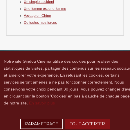
Un simple accident
Une femme est une femme
Voyage en Chine
De toutes mes forces
Notre site Gindou Cinéma utilise des cookies pour réaliser des
statistiques de visites, partager des contenus sur les réseaux sociau
et améliorer votre expérience. En refusant les cookies, certains
Gindou Cinéma
Contacts
Lettre d'infos
Réseaux sociaux
Partenaires
services seront amenés à ne pas fonctionner correctement. Nous
Adhérer
Vidéothèque
Hommage à Guy Cavagnac
Mentions Légales
conservons votre choix pendant 30 jours. Vous pouvez changer d'av
en cliquant sur le bouton 'Cookies' en bas à gauche de chaque page
de notre site.
En savoir plus
Copyright © 2016 Gindou Cinéma | Gindou Cinéma -Le Bourg - 46250 Gindou |
Tél. : 05 65 22 89 99 | accueil[@]gindoucinema.org
PARAMETRAGE
TOUT ACCEPTER
Lyncee, Infographie: PAO, Multimédia & Web Design