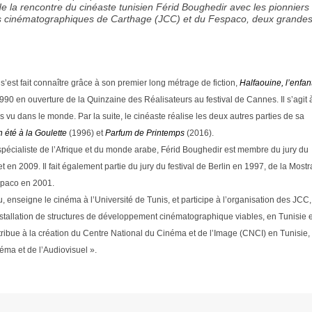
de la rencontre du cinéaste tunisien Férid Boughedir avec les pionniers
es cinématographiques de Carthage (JCC) et du Fespaco, deux grande
s’est fait connaître grâce à son premier long métrage de fiction,
Halfaouine, l’enfan
990 en ouverture de la Quinzaine des Réalisateurs au festival de Cannes. Il s’agit 
lus vu dans le monde. Par la suite, le cinéaste réalise les deux autres parties de sa
 été à la Goulette
(1996) et
Parfum de Printemps
(2016).
spécialiste de l’Afrique et du monde arabe, Férid Boughedir est membre du jury du
 en 2009. Il fait également partie du jury du festival de Berlin en 1997, de la Mostr
spaco en 2001.
u, enseigne le cinéma à l’Université de Tunis, et participe à l’organisation des JCC,
l’installation de structures de développement cinématographique viables, en Tunisie e
ntribue à la création du Centre National du Cinéma et de l’Image (CNCI) en Tunisie, 
éma et de l’Audiovisuel ».