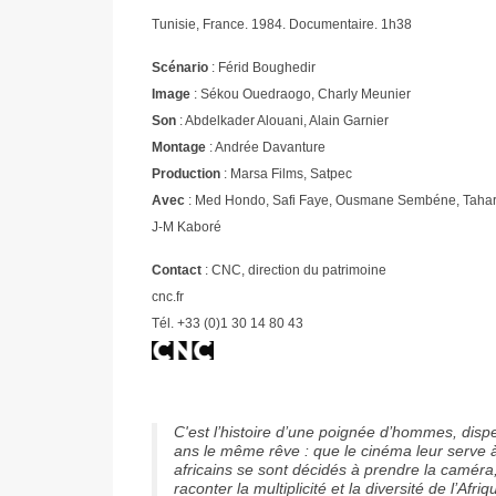
Tunisie, France. 1984. Documentaire. 1h38
Scénario
: Férid Boughedir
Image
: Sékou Ouedraogo, Charly Meunier
Son
: Abdelkader Alouani, Alain Garnier
Montage
: Andrée Davanture
Production
: Marsa Films, Satpec
Avec
: Med Hondo, Safi Faye, Ousmane Sembéne, Tahar 
J-M Kaboré
Contact
: CNC, direction du patrimoine
cnc.fr
Tél. +33 (0)1 30 14 80 43
C'est l’histoire d’une poignée d’hommes, dispe
ans le même rêve : que le cinéma leur serve à
africains se sont décidés à prendre la caméra,
raconter la multiplicité et la diversité de l’Afr