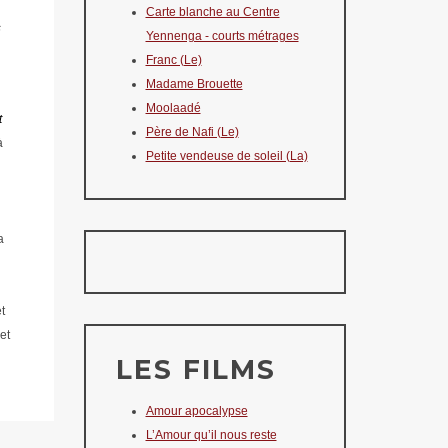
Carte blanche au Centre
s
Yennenga - courts métrages
Franc (Le)
Madame Brouette
Moolaadé
t
Père de Nafi (Le)
à
Petite vendeuse de soleil (La)
a
t
et
LES FILMS
Amour apocalypse
L’Amour qu’il nous reste