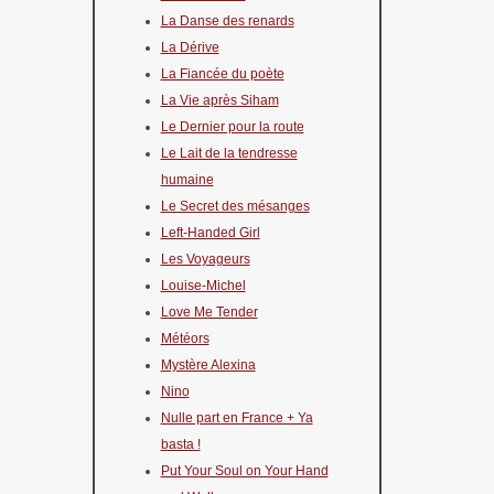
La Danse des renards
La Dérive
La Fiancée du poète
La Vie après Siham
Le Dernier pour la route
Le Lait de la tendresse
humaine
Le Secret des mésanges
Left-Handed Girl
Les Voyageurs
Louise-Michel
Love Me Tender
Météors
Mystère Alexina
Nino
Nulle part en France + Ya
basta !
Put Your Soul on Your Hand