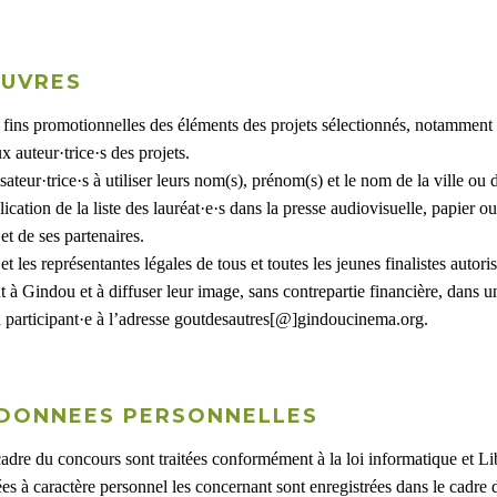
ŒUVRES
 fins promotionnelles des éléments des projets sélectionnés, notamment s
auteur·trice·s des projets.
teur·trice·s à utiliser leurs nom(s), prénom(s) et le nom de la ville ou du
tion de la liste des lauréat·e·s dans la presse audiovisuelle, papier ou é
t de ses partenaires.
t les représentantes légales de tous et toutes les jeunes finalistes autor
 à Gindou et à diffuser leur image, sans contrepartie financière, dans 
 la participant·e à l’adresse goutdesautres[@]gindoucinema.org.
S DONNEES PERSONNELLES
cadre du concours sont traitées conformément à la loi informatique et L
es à caractère personnel les concernant sont enregistrées dans le cadre d