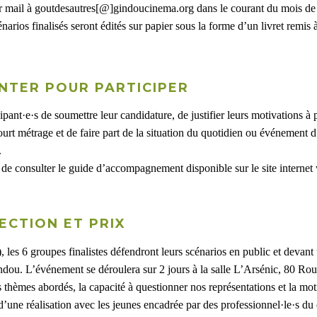
par mail à goutdesautres[@]gindoucinema.org dans le courant du mois de
rios finalisés seront édités sur papier sous la forme d’un livret remis
ENTER POUR PARTICIPER
pant·e·s de soumettre leur candidature, de justifier leurs motivations à 
court métrage et de faire part de la situation du quotidien ou événement d
.
de consulter le guide d’accompagnement disponible sur le site internet
ECTION ET PRIX
), les 6 groupes finalistes défendront leurs scénarios en public et devan
à Gindou. L’événement se déroulera sur 2 jours à la salle L’Arsénic, 80
s thèmes abordés, la capacité à questionner nos représentations et la mo
t d’une réalisation avec les jeunes encadrée par des professionnel·le·s d