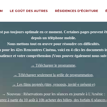
LM
LE GOÛT DES AUTRES
RÉSIDENCES D'ÉCRITURE
est pas toujours optimale en ce moment. Certaines pages peuvent êtr
depuis un téléphone mobile.
Nous mettons tout en œuvre pour résoudre ces difficultés.
 pour les 42es Rencontres Cinéma, voici en 4 clics les documents indi
patience et votre compréhension
(Vous pouvez également nous suivr
→ Télécharger le programme,
→ Télécharger seulement la grille de programmation,
→ Les films projetés (titre, synopsis, invité·e présent·e)
→ Nouveau : Réservations pour les séances en journée à L'Arsénic :
rez à partir du 10 août à 10h acheter des billets, des forfaits 6 séances