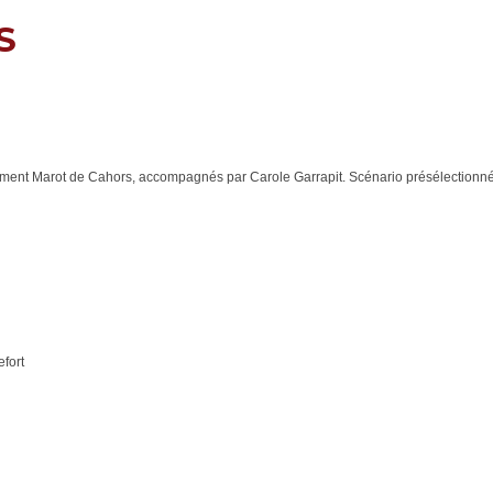
S
ent Marot de Cahors, accompagnés par Carole Garrapit. Scénario présélectionn
fort