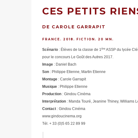
CES PETITS RIEN
DE CAROLE GARRAPIT
FRANCE. 2018. FICTION. 20 MN.
ère
Scénario
: Élèves de la classe de 1
ASSP du lycée Clém
pour le concours Le Goût des Autres 2017.
Image
: Daniel Bach
Son
: Philippe Etienne, Martin Etienne
Montage
: Carole Garrapit
Musique
: Philippe Etienne
Production
: Gindou Cinéma
Interprétation
: Manda Touré, Jeanine Thiney, Williams Le
Contact
: Gindou Cinéma
www.gindoucinema.org
Tél. + 33 (0)5 65 22 89 99