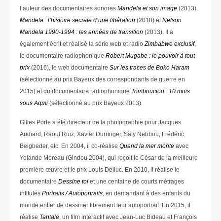
l’auteur des documentaires sonores
Mandela et son image
(2013),
Mandela : l’histoire secrète d’une libération
(2010) et
Nelson
Mandela 1990-1994 : les années de transition
(2013). Il a
également écrit et réalisé la série web et radio
Zimbabwe exclusif
,
le documentaire radiophonique
Robert Mugabe : le pouvoir à tout
prix
(2016), le web documentaire
Sur les traces de Boko Haram
(sélectionné au prix Bayeux des correspondants de guerre en
2015) et du documentaire radiophonique
Tombouctou : 10 mois
sous Aqmi
(sélectionné au prix Bayeux 2013).
Gilles Porte a été directeur de la photographie pour Jacques
Audiard, Raoul Ruiz, Xavier Durringer, Safy Nebbou, Frédéric
Beigbeder, etc. En 2004, il co-réalise
Quand la mer monte
avec
Yolande Moreau (Gindou 2004), qui reçoit le César de la meilleure
première œuvre et le prix Louis Delluc. En 2010, il réalise le
documentaire
Dessine toi
et une centaine de courts métrages
intitulés
Portraits / Autoportraits
, en demandant à des enfants du
monde entier de dessiner librement leur autoportrait. En 2015, il
réalise
Tantale
, un film interactif avec Jean-Luc Bideau et François