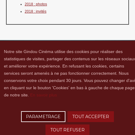
2018 : photos
2018 : invités
Notre site Gindou Cinéma utilise des cookies pour réaliser des
statistiques de visites, partager des contenus sur les réseaux sociau
et améliorer votre expérience. En refusant les cookies, certains
Gindou Cinéma
Contacts
Lettre d'infos
Réseaux sociaux
Partenaires
services seront amenés à ne pas fonctionner correctement. Nous
Adhérer
Vidéothèque
Hommage à Guy Cavagnac
Mentions Légales
conservons votre choix pendant 30 jours. Vous pouvez changer d'av
en cliquant sur le bouton 'Cookies' en bas à gauche de chaque page
de notre site.
En savoir plus
Copyright © 2016 Gindou Cinéma | Gindou Cinéma -Le Bourg - 46250 Gindou |
Tél. : 05 65 22 89 99 | accueil[@]gindoucinema.org
PARAMETRAGE
TOUT ACCEPTER
Lyncee, Infographie: PAO, Multimédia & Web Design
TOUT REFUSER