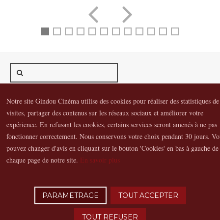
Gindou Cinéma
Contacts
Lettre d'infos
Réseaux sociaux
Notre site Gindou Cinéma utilise des cookies pour réaliser des statistiques de
visites, partager des contenus sur les réseaux sociaux et améliorer votre
Partenaires
Adhérer
Vidéothèque
expérience. En refusant les cookies, certains services seront amenés à ne pas
Hommage à Guy Cavagnac
Mentions Légales
fonctionner correctement. Nous conservons votre choix pendant 30 jours. Vo
pouvez changer d'avis en cliquant sur le bouton 'Cookies' en bas à gauche de
chaque page de notre site.
En savoir plus
Copyright © 2016 Gindou Cinéma | Gindou Cinéma -Le Bourg - 46250
Gindou | Tél. : 05 65 22 89 99 | accueil[@]gindoucinema.org
Lyncee, Infographie: PAO, Multimédia & Web Design
PARAMETRAGE
TOUT ACCEPTER
TOUT REFUSER