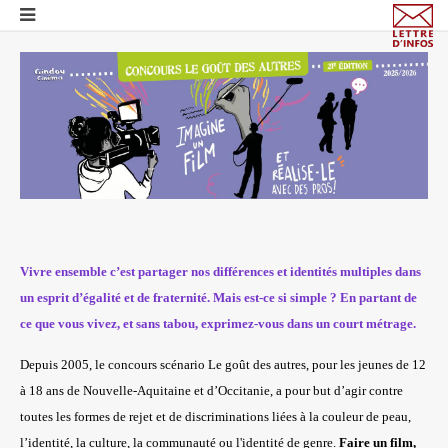
Vivre ensemble c’est partager nos différences et identités multiples dans
un esprit d’égalité et de fraternité. Mais est-ce si simple ? En partant de
ce que vous vivez, et sans tabou, exprimez-vous dans un court métrage.
Depuis 2005, le concours scénario Le goût des autres,
pour les jeunes de 12
à 18 ans de Nouvelle-Aquitaine et d’Occitanie,
a
pour but d’agir contre
toutes les formes de rejet et de discriminations liées à la couleur de peau,
l’identité, la culture, la communauté ou l'identité de genre.
Faire un film,