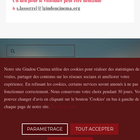
Un lien pour le visionner peut être demandé
à
s.lasserre[@]gindoucinema.org
Gindou Cinéma
Contacts
Lettre d'infos
Réseaux sociaux
Notre site Gindou Cinéma utilise des cookies pour réaliser des statistiques de
visites, partager des contenus sur les réseaux sociaux et améliorer votre
Partenaires
Adhérer
Vidéothèque
expérience. En refusant les cookies, certains services seront amenés à ne pas
Hommage à Guy Cavagnac
Mentions Légales
fonctionner correctement. Nous conservons votre choix pendant 30 jours. Vo
pouvez changer d'avis en cliquant sur le bouton 'Cookies' en bas à gauche de
chaque page de notre site.
En savoir plus
Copyright © 2016 Gindou Cinéma | Gindou Cinéma -Le Bourg - 46250
Gindou | Tél. : 05 65 22 89 99 | accueil[@]gindoucinema.org
Lyncee, Infographie: PAO, Multimédia & Web Design
PARAMETRAGE
TOUT ACCEPTER