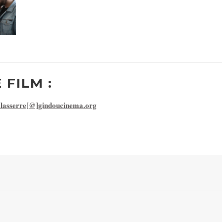
 FILM :
.lasserre[@]gindoucinema.org