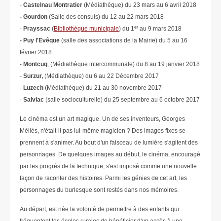
-
Castelnau Montratier
(Médiathèque) du 23 mars au 6 avril 2018
- Gourdon
(Salle des consuls) du 12 au 22 mars 2018
er
-
Prayssac
(
Bibliothèque municipale
) du 1
au 9 mars 2018
- Puy l'Evêque
(salle des associations de la Mairie) du 5 au 16
février 2018
-
Montcuq
, (Médiathèque intercommunale) du 8 au 19 janvier 2018
-
Surzur,
(Médiathèque) du 6 au 22 Décembre 2017
-
Luzech
(Médiathèque) du 21 au 30 novembre 2017
-
Salviac
(salle socioculturelle) du 25 septembre au 6 octobre 2017
Le cinéma est un art magique. Un de ses inventeurs, Georges
Méliès, n'était-il pas lui-même magicien ? Des images fixes se
prennent à s'animer. Au bout d'un faisceau de lumière s'agitent des
personnages. De quelques images au début, le cinéma, encouragé
par les progrès de la technique, s'est imposé comme une nouvelle
façon de raconter des histoires. Parmi les génies de cet art, les
personnages du burlesque sont restés dans nos mémoires.
Au départ, est née la volonté de permettre à des enfants qui