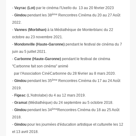
-
Vayrac (Lot)
par le cinéma l'Uxello du 13 au 20 février 2023
ème
-
Gindou
pendant les 38
Rencontres Cinéma du 20 au 27 Août
2022.
-
Vannes (Morbihan)
à la Médiathèque de Monterblanc du 22
octobre au 23 novembre 2021.
-
Mondonville (Haute-Garonne)
pendant le festival de cinéma du 7
juin au 5 juillet 2021.
-
Carbonne (Haute-Garonne)
pendant le festival de cinéma
"Carbonne fait son cinéma" animé
par l'Association CinéCarbonne du 28 février au 8 mars 2020.
ème
-
Gindou
pendant les 35
Rencontres Cinéma du 17 au 24 Août
2019.
-
Figeac
(L'Astrolabe) du 4 au 12 mars 2019.
-
Gramat
(Médiathèque) du 24 septembre au 5 octobre 2018.
ème
-
Gindou
pendant les 34
Rencontres Cinéma du 18 au 25 Août
2018.
-
Gindou
pour les journées d'éducation artistique et culturelle les 12
et 13 avril 2018.