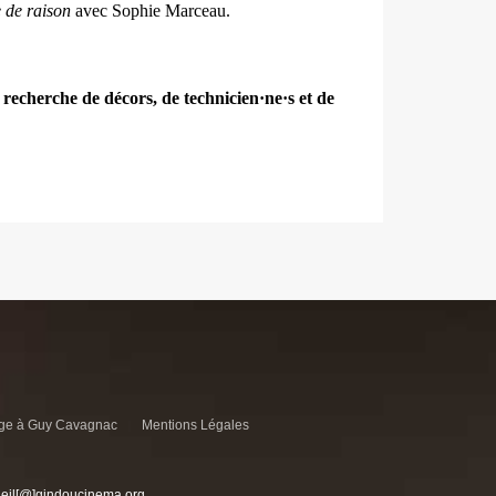
 de raison
avec Sophie Marceau.
echerche de décors, de technicien·ne·s et de
e à Guy Cavagnac
Mentions Légales
ueil[@]gindoucinema.org