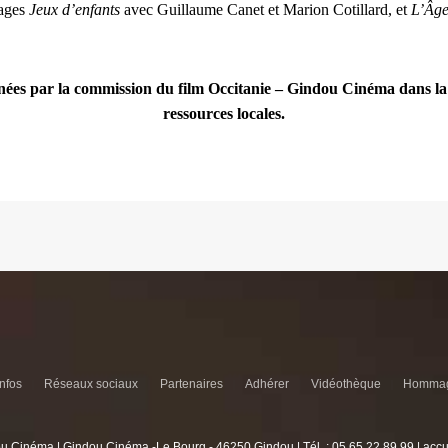
rages
Jeux d’enfants
avec Guillaume Canet et Marion Cotillard, et
L’Âge
ées par la commission du film Occitanie – Gindou Cinéma dans la r
ressources locales.
infos
Réseaux sociaux
Partenaires
Adhérer
Vidéothèque
Hommag
u Cinéma | Gindou Cinéma -Le Bourg - 46250 Gindou | Tél. : 05 65 22 89 99 | acc