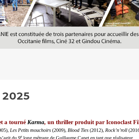
 2025
t a tourné
Karma
,
un thriller produit par Iconoclast Fi
005),
Les Petits mouchoirs
(2009),
Blood Ties
(2012),
Rock’n’roll
(201
e
s’agit du 9
long métrage de Guillaume Canet en tant que réalisateur.