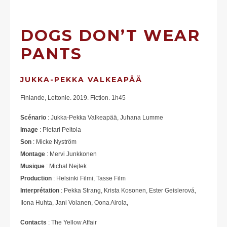
DOGS DON’T WEAR
PANTS
JUKKA-PEKKA VALKEAPÄÄ
Finlande, Lettonie. 2019. Fiction. 1h45
Scénario
: Jukka-Pekka Valkeapää, Juhana Lumme
Image
: Pietari Peltola
Son
: Micke Nyström
Montage
: Mervi Junkkonen
Musique
: Michal Nejtek
Production
: Helsinki Filmi, Tasse Film
Interprétation
: Pekka Strang, Krista Kosonen, Ester Geislerová,
Ilona Huhta, Jani Volanen, Oona Airola,
Contacts
: The Yellow Affair