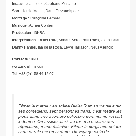
Image
: Joan Tous, Stéphane Mercurio
Son
: Hamid Martin, Dana Farzanehpour
Montage
: Françoise Bernard
Musique
: Adrien Cordier
Production
: ISKRA
Interprétation
: Didier Ruiz, Sandra Soro, Raùl Roca, Clara Palau,
Danny Ranieri, Ian de la Rosa, Leyre Tarrason, Neus Asencio
Contacts
: Iskra
www.iskrafilms.com
Tél. +33 (0)1 58 46 12 07
Filmer le metteur en scène Didier Ruiz au travail avec
ses comédiens, sept personnes trans, c’est mettre les
pieds dans une aventure collective dont nul ne ressort
indemne. On assiste ainsi, au fur et à mesure des
répétitions, à une éclosion. Filmer le surgissement de
cette parole est un cadeau. Un voyage plein de