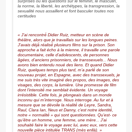
surprises ou les questions sur le féminin, le masculin,
la norme, la liberté, les archétypes, la transgression, la
sexualité nous assaillent et font basculer toutes nos
certitudes
« J’ai rencontré́ Didier Ruiz, metteur en scène de
théâtre, alors que je travaillais sur les longues peines.
J’avais déjà̀ réalisé́ plusieurs films sur la prison. Son
approche a fait écho à la mienne, il travaille une parole
documentaire, celle d’adolescents, de personnes
âgées, d’anciens prisonniers, de transsexuels... Nous
avons bien entendu noué des liens. Et quand Didier
Ruiz, quelques temps plus tard, m’a parlé́ de son
nouveau projet, en Espagne, avec des transsexuels, je
me suis très vite imaginé des propos, des images, des
visages, des corps, la lumière. Une promesse de film
dont l’intensité́ me semblait évidente. Un voyage
irrésistible. Cette fois, je plongeais dans un monde
inconnu qui m’interroge. Nous interroge. Au fur et à
mesure que se dévoile la réalité́ de Leyre, Sandra,
Raul, Clara Ian, Neus et Danny, c’est notre identité́,
notre « normalité́ » qui sont questionnées. Qu’est- ce
qu’être un homme, une femme, une mère... J’ai
souhaité faire le voyage avec lui, avec eux, vers cette
nouvelle pièce intitulée TRANS (mès enllà). »