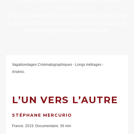
→ Nouveau : Réservations pour les séances en journée à
L'Arsénic :
Lien vers la plateforme Festik sur laquelle vous pourrez à partir
du 10 août à 10h acheter des billets, des forfaits 6 séances et des
Passe festival pour les séances de votre choix
Vagabondages Cinématographiques - Longs métrages -
Arsénic.
L’UN VERS L’AUTRE
STÉPHANE MERCURIO
France. 2019. Documentaire. 56 min