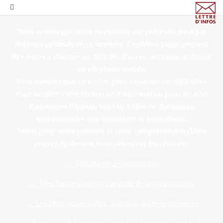
Nous savons que votre navigation sur notre site n'est pas
toujours optimale en ce moment. Certaines pages peuvent
être lentes à charger ou difficiles d'accès, notamment depuis
un téléphone mobile.
Nous mettons tout en œuvre pour résoudre ces difficultés.
Pour faciliter votre recherche d’information pour les 42es
Rencontres Cinéma, voici en 4 clics les documents
indispensables aux festivaliers et festivalières.
Merci pour votre patience et votre compréhension
(Vous
pouvez également nous suivre sur les réseaux).
→ Télécharger le programme,
→ Télécharger seulement la grille de programmation,
→ Les films projetés (titre, synopsis, invité·e présent·e)