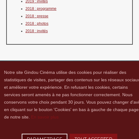
2019 : invités
2018 : programme
2018 : presse
2018 : photos
2018 : invités
Notre site Gindou Cinéma utilise des cookies pour réaliser des
statistiques de visites, partager des contenus sur les réseaux sociau
et améliorer votre expérience. En refusant les cookies, certains
Gindou Cinéma
Contacts
Lettre d'infos
Réseaux sociaux
Partenaires
services seront amenés à ne pas fonctionner correctement. Nous
Adhérer
Vidéothèque
Hommage à Guy Cavagnac
Mentions Légales
conservons votre choix pendant 30 jours. Vous pouvez changer d'av
en cliquant sur le bouton 'Cookies' en bas à gauche de chaque page
de notre site.
En savoir plus
Copyright © 2016 Gindou Cinéma | Gindou Cinéma -Le Bourg - 46250 Gindou |
Tél. : 05 65 22 89 99 | accueil[@]gindoucinema.org
Lyncee, Infographie: PAO, Multimédia & Web Design