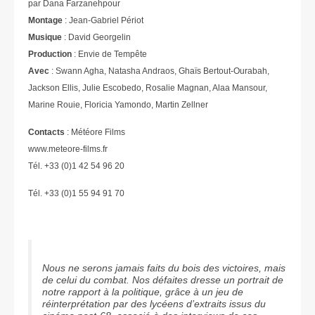
par Dana Farzanehpour
Montage
: Jean-Gabriel Périot
Musique
: David Georgelin
Production
: Envie de Tempête
Avec
: Swann Agha, Natasha Andraos, Ghaïs Bertout-Ourabah,
Jackson Ellis, Julie Escobedo, Rosalie Magnan, Alaa Mansour,
Marine Rouie, Floricia Yamondo, Martin Zellner
Contacts
: Météore Films
www.meteore-films.fr
Tél. +33 (0)1 42 54 96 20
Tél. +33 (0)1 55 94 91 70
Nous ne serons jamais faits du bois des victoires, mais
de celui du combat. Nos défaites dresse un portrait de
notre rapport à la politique, grâce à un jeu de
réinterprétation par des lycéens d’extraits issus du