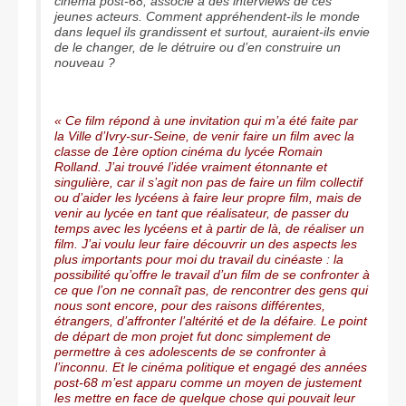
cinéma post-68, associé à des interviews de ces
jeunes acteurs. Comment appréhendent-ils le monde
dans lequel ils grandissent et surtout, auraient-ils envie
de le changer, de le détruire ou d’en construire un
nouveau ?
« Ce film répond à une invitation qui m’a été faite par
la Ville d’Ivry-sur-Seine, de venir faire un film avec la
classe de 1ère option cinéma du lycée Romain
Rolland. J’ai trouvé l’idée vraiment étonnante et
singulière, car il s’agit non pas de faire un film collectif
ou d’aider les lycéens à faire leur propre film, mais de
venir au lycée en tant que réalisateur, de passer du
temps avec les lycéens et à partir de là, de réaliser un
film. J’ai voulu leur faire découvrir un des aspects les
plus importants pour moi du travail du cinéaste : la
possibilité qu’offre le travail d’un film de se confronter à
ce que l’on ne connaît pas, de rencontrer des gens qui
nous sont encore, pour des raisons différentes,
étrangers, d’affronter l’altérité et de la défaire. Le point
de départ de mon projet fut donc simplement de
permettre à ces adolescents de se confronter à
l’inconnu. Et le cinéma politique et engagé des années
post-68 m’est apparu comme un moyen de justement
les mettre en face de quelque chose qui pouvait leur