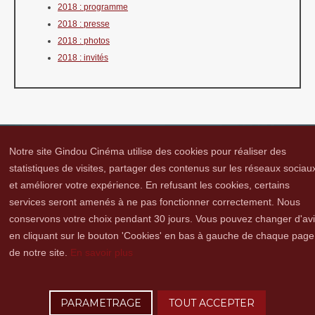
2018 : programme
2018 : presse
2018 : photos
2018 : invités
Notre site Gindou Cinéma utilise des cookies pour réaliser des
statistiques de visites, partager des contenus sur les réseaux sociau
et améliorer votre expérience. En refusant les cookies, certains
Gindou Cinéma
Contacts
Lettre d'infos
Réseaux sociaux
Partenaires
services seront amenés à ne pas fonctionner correctement. Nous
Adhérer
Vidéothèque
Hommage à Guy Cavagnac
Mentions Légales
conservons votre choix pendant 30 jours. Vous pouvez changer d'av
en cliquant sur le bouton 'Cookies' en bas à gauche de chaque page
de notre site.
En savoir plus
Copyright © 2016 Gindou Cinéma | Gindou Cinéma -Le Bourg - 46250 Gindou |
Tél. : 05 65 22 89 99 | accueil[@]gindoucinema.org
PARAMETRAGE
TOUT ACCEPTER
Lyncee, Infographie: PAO, Multimédia & Web Design