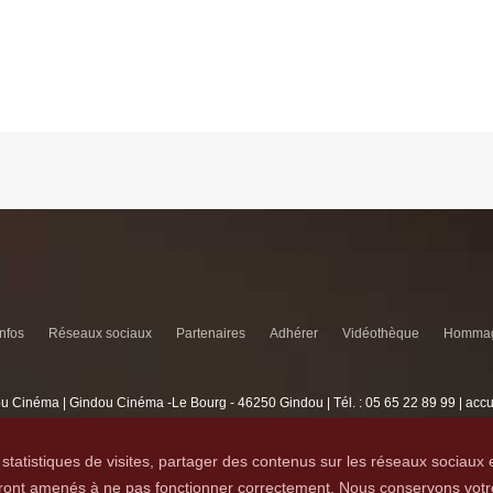
infos
Réseaux sociaux
Partenaires
Adhérer
Vidéothèque
Hommag
u Cinéma | Gindou Cinéma -Le Bourg - 46250 Gindou | Tél. : 05 65 22 89 99 | acc
Lyncee, Infographie: PAO, Multimédia & Web Design
statistiques de visites, partager des contenus sur les réseaux sociaux 
seront amenés à ne pas fonctionner correctement. Nous conservons votr