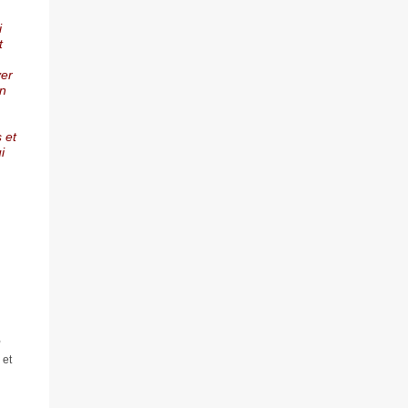
i
t
ver
un
 et
i
,
 et