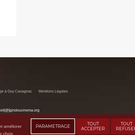
e à Guy Cavagnac
Mentions Légales
ueil[@]gindoucinema.org
TOUT
TOUT
PARAMETRAGE
et améliorer
ACCEPTER
REFUSE
e choix