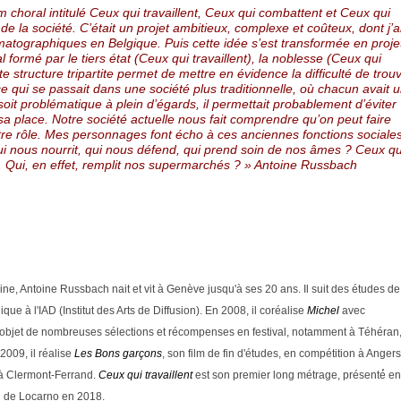
film choral intitulé Ceux qui travaillent, Ceux qui combattent et Ceux qui
 de la société. C’était un projet ambitieux, complexe et coûteux, dont j’a
ématographiques en Belgique. Puis cette idée s’est transformée en proje
 formé par le tiers état (Ceux qui travaillent), la noblesse (Ceux qui
te structure tripartite permet de mettre en évidence la difficulté de trou
e qui se passait dans une société plus traditionnelle, où chacun avait 
oit problématique à plein d’égards, il permettait probablement d’éviter
 sa place. Notre société actuelle nous fait comprendre qu’on peut faire
notre rôle. Mes personnages font écho à ces anciennes fonctions sociales
i nous nourrit, qui nous défend, qui prend soin de nos âmes ? Ceux qu
. Qui, en effet, remplit nos supermarchés ? » Antoine Russbach
aine, Antoine Russbach nait et vit à Genève jusqu'à ses 20 ans. Il suit des études de
que à l'IAD (Institut des Arts de Diffusion). En 2008, il coréalise
Michel
avec
l'objet de nombreuses sélections et récompenses en festival, notamment à Téhéran
2009, il réalise
Les Bons garçons
, son film de fin d'études, en compétition à Angers
 à Clermont-Ferrand.
Ceux qui travaillent
est son premier long métrage, présenté́ en
l de Locarno en 2018.