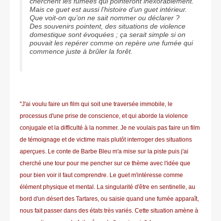
cherchent les fumées qui pointeront inexorablement.
Mais ce guet est aussi l’histoire d’un guet intérieur.
Que voit-on qu’on ne sait nommer ou déclarer ?
Des souvenirs pointent, des situations de violence
domestique sont évoquées ; ça serait simple si on
pouvait les repérer comme on repère une fumée qui
commence juste à brûler la forêt.
"
J'ai voulu faire un film qui soit une traversée immobile, le
processus d'une prise de conscience, et qui aborde la violence
conjugale et la difficulté à la nommer. Je ne voulais pas faire un film
de témoignage et de victime mais plutôt interroger des situations
aperçues. Le conte de Barbe Bleu m'a mise sur la piste puis j'ai
cherché une tour pour me pencher sur ce thème avec l'idée que
pour bien voir il faut comprendre. Le guet m'intéresse comme
élément physique et mental. La singularité d'être en sentinelle, au
bord d'un désert des Tartares, ou saisie quand une fumée apparaît,
nous fait passer dans des états très variés. Cette situation amène à