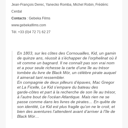
Jean-François Derec, Yanecko Romba, Michel Robin, Frédéric
Cerdal
Contacts
: Gebeka Films
www.gebekafilms.com
Tél. +33 (0)4 72 71 62 27
En 1803, sur les côtes des Cornouailles, Kid, un gamin
de quinze ans, réussit à s’échapper de l’orphelinat où il
vit comme un bagnard. Il ne connaît pas son vrai nom
et a pour seule richesse la carte d’une île au trésor
tombée du livre de Black Mór, un célèbre pirate auquel
il aimerait tant ressembler.
En compagnie de deux pilleurs d’épaves, Mac Gregor
et La Ficelle, Le Kid s’empare du bateau des
garde-côtes et part à la recherche de son île au trésor,
à l’autre bout de l’océan Atlantique. Mais rien ne se
passe comme dans les livres de pirates… En quête de
son identité, Le Kid est plus fragile qu’on ne le croit, et
bien des aventures l’attendent avant d’arriver à l’île de
Black Mór…