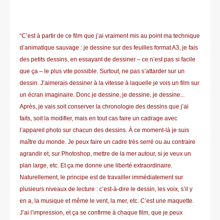
“C’est à partir de ce film que j’ai vraiment mis au point ma technique
d’animatique sauvage : je dessine sur des feuilles format A3, je fais
des petits dessins, en essayant de dessiner – ce n’est pas si facile
que ça – le plus vite possible. Surtout, ne pas s’attarder sur un
dessin. J’aimerais dessiner à la vitesse à laquelle je vois un film sur
un écran imaginaire. Donc je dessine, je dessine, je dessine...
Après, je vais soit conserver la chronologie des dessins que j’ai
faits, soit la modifier, mais en tout cas faire un cadrage avec
l’appareil photo sur chacun des dessins. À ce moment-là je suis
maître du monde. Je peux faire un cadre très serré ou au contraire
agrandir et, sur Photoshop, mettre de la mer autour, si je veux un
plan large, etc. Et ça me donne une liberté extraordinaire.
Naturellement, le principe est de travailler immédiatement sur
plusieurs niveaux de lecture : c’est-à-dire le dessin, les voix, s’il y
en a, la musique et même le vent, la mer, etc. C’est une maquette.
J’ai l’impression, et ça se confirme à chaque film, que je peux